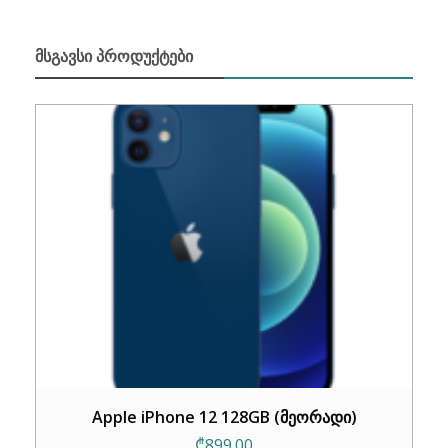
ᲛᲡᲒᲐᲕᲡᲘ ᲞᲠᲝᲓᲣᲥᲢᲔᲑᲘ
Apple iPhone 12 128GB (მეორადი)
₾
899.00