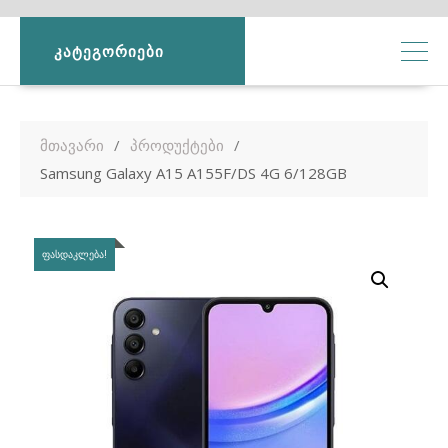
ᲙᲐᲢᲔᲒᲝᲠᲘᲔᲑᲘ
მთავარი
პროდუქტები
Samsung Galaxy A15 A155F/DS 4G 6/128GB
ᲤᲐᲡᲓᲐᲙᲚᲔᲑᲐ!