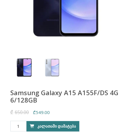
Samsung Galaxy A15 A155F/DS 4G
6/128GB
₾
650.00
Original
Current
₾
549.00
price
price
რაოდენობა:
ᲙᲐᲚᲐᲗᲐᲨᲘ ᲓᲐᲛᲐᲢᲔᲑᲐ
was:
is:
Samsung