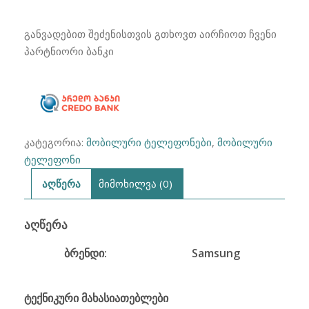
₾650.00.
₾549.00.
Galaxy
A15
განვადებით შეძენისთვის გთხოვთ აირჩიოთ ჩვენი
A155F/DS
პარტნიორი ბანკი
4G
6/128GB
კატეგორია:
მობილური ტელეფონები
,
მობილური
ტელეფონი
აღწერა
მიმოხილვა (0)
ᲐᲦᲬᲔᲠᲐ
ბრენდი:
Samsung
ტექნიკური მახასიათებლები