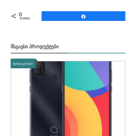
0
Share
SHARES
ᲛᲡᲒᲐᲕᲡᲘ ᲞᲠᲝᲓᲣᲥᲢᲔᲑᲘ
ᲤᲐᲡᲓᲐᲙᲚᲔᲑᲐ!