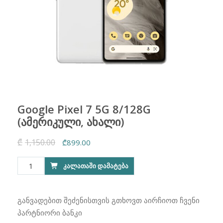
Google Pixel 7 5G 8/128G
(ამერიკული, ახალი)
₾
1,150.00
Original
Current
₾
899.00
price
price
რაოდენობა:
ᲙᲐᲚᲐᲗᲐᲨᲘ ᲓᲐᲛᲐᲢᲔᲑᲐ
was:
is:
Google
₾1,150.00.
₾899.00.
Pixel
7
განვადებით შეძენისთვის გთხოვთ აირჩიოთ ჩვენი
5G
პარტნიორი ბანკი