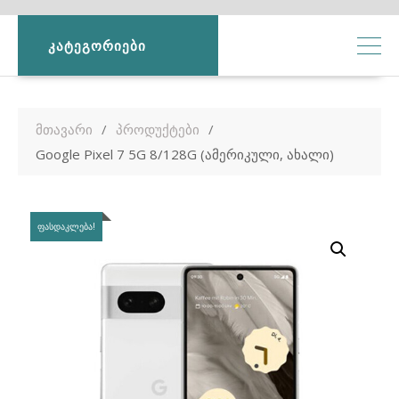
ᲙᲐᲢᲔᲒᲝᲠᲘᲔᲑᲘ
მთავარი
პროდუქტები
Google Pixel 7 5G 8/128G (ამერიკული, ახალი)
ᲤᲐᲡᲓᲐᲙᲚᲔᲑᲐ!