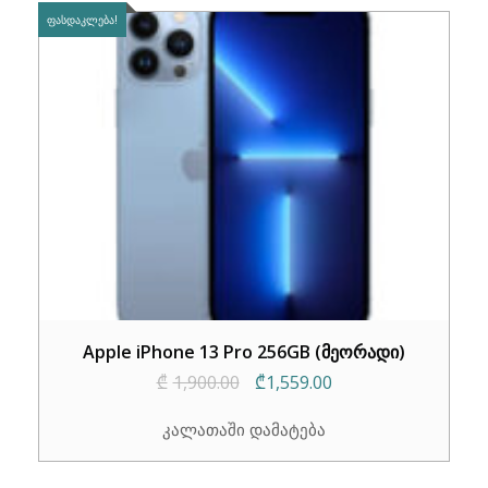
ᲤᲐᲡᲓᲐᲙᲚᲔᲑᲐ!
Apple iPhone 13 Pro 256GB (მეორადი)
Original
Current
₾
1,900.00
₾
1,559.00
price
price
კალათაში დამატება
was:
is:
₾1,900.00.
₾1,559.00.