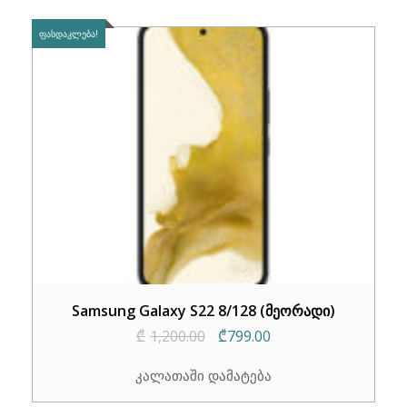
ᲤᲐᲡᲓᲐᲙᲚᲔᲑᲐ!
Samsung Galaxy S22 8/128 (მეორადი)
Original
Current
₾
1,200.00
₾
799.00
price
price
კალათაში დამატება
was:
is: