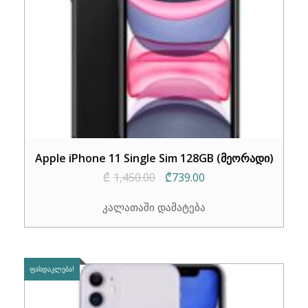
Apple iPhone 11 Single Sim 128GB (მეორადი)
Original
Current
₾
1,450.00
₾
739.00
price
price
კალათაში დამატება
was:
is:
₾1,450.00.
₾739.00.
ᲤᲐᲡᲓᲐᲙᲚᲔᲑᲐ!