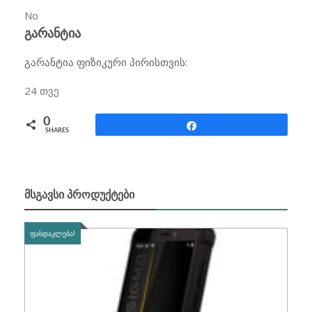
No
გარანტია
გარანტია ფიზიკური პირისთვის:
24
თვე
0
Share
SHARES
ᲛᲡᲒᲐᲕᲡᲘ ᲞᲠᲝᲓᲣᲥᲢᲔᲑᲘ
ᲤᲐᲡᲓᲐᲙᲚᲔᲑᲐ!