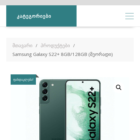
ᲙᲐᲢᲔᲒᲝᲠᲘᲔᲑᲘ
მთავარი
პროდუქტები
Samsung Galaxy S22+ 8GB/128GB (მეორადი)
ᲤᲐᲡᲓᲐᲙᲚᲔᲑᲐ!