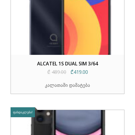
ALCATEL 1S DUAL SIM 3/64
Original
Current
₾
489.00
₾
419.00
price
price
კალათაში დამატება
was:
is:
₾489.00.
₾419.00.
ᲤᲐᲡᲓᲐᲙᲚᲔᲑᲐ!