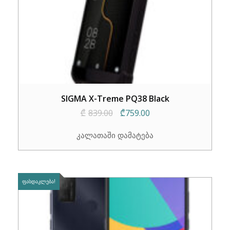
SIGMA X-Treme PQ38 Black
Original
Current
₾
839.00
₾
759.00
price
price
კალათაში დამატება
was:
is:
₾839.00.
₾759.00.
ᲤᲐᲡᲓᲐᲙᲚᲔᲑᲐ!