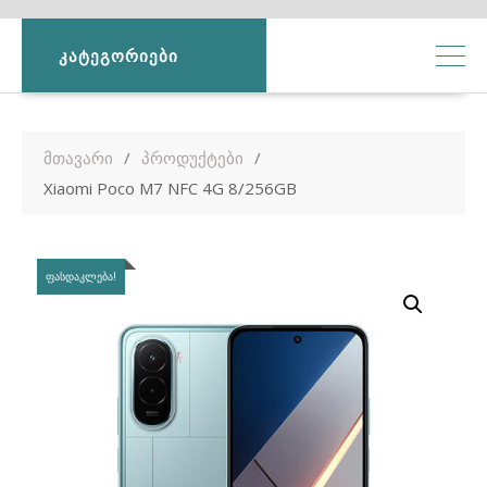
ᲙᲐᲢᲔᲒᲝᲠᲘᲔᲑᲘ
მთავარი
პროდუქტები
Xiaomi Poco M7 NFC 4G 8/256GB
ᲤᲐᲡᲓᲐᲙᲚᲔᲑᲐ!