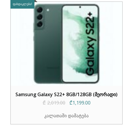
ᲤᲐᲡᲓᲐᲙᲚᲔᲑᲐ!
Samsung Galaxy S22+ 8GB/128GB (მეორადი)
Original
Current
₾
2,019.00
₾
1,199.00
price
price
კალათაში დამატება
was:
is:
₾2,019.00.
₾1,199.00.