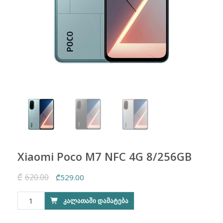
Xiaomi Poco M7 NFC 4G 8/256GB
₾
620.00
Original
Current
₾
529.00
price
price
რაოდენობა:
ᲙᲐᲚᲐᲗᲐᲨᲘ ᲓᲐᲛᲐᲢᲔᲑᲐ
was:
is:
Xiaomi
₾620.00.
₾529.00.
Poco