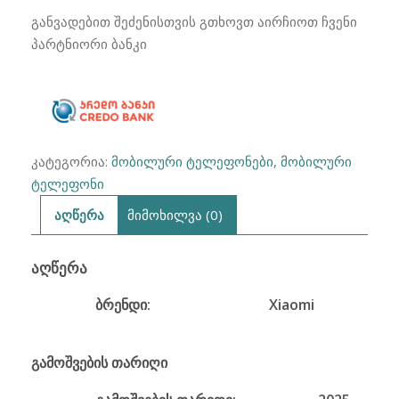
M7
განვადებით შეძენისთვის გთხოვთ აირჩიოთ ჩვენი
NFC
პარტნიორი ბანკი
4G
8/256GB
კატეგორია:
მობილური ტელეფონები
,
მობილური
ტელეფონი
აღწერა
მიმოხილვა (0)
ᲐᲦᲬᲔᲠᲐ
ბრენდი:
Xiaomi
გამოშვების თარიღი