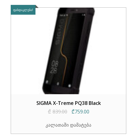
ᲤᲐᲡᲓᲐᲙᲚᲔᲑᲐ!
SIGMA X-Treme PQ38 Black
Original
Current
₾
839.00
₾
759.00
price
price
კალათაში დამატება
was:
is:
₾839.00.
₾759.00.