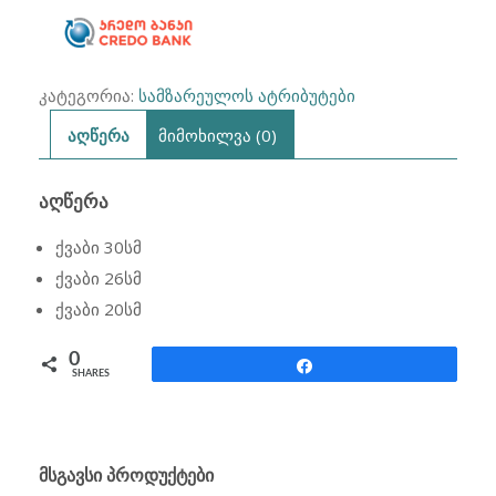
კატეგორია:
სამზარეულოს ატრიბუტები
აღწერა
მიმოხილვა (0)
ᲐᲦᲬᲔᲠᲐ
ქვაბი 30სმ
ქვაბი 26სმ
ქვაბი 20სმ
0
Share
SHARES
ᲛᲡᲒᲐᲕᲡᲘ ᲞᲠᲝᲓᲣᲥᲢᲔᲑᲘ