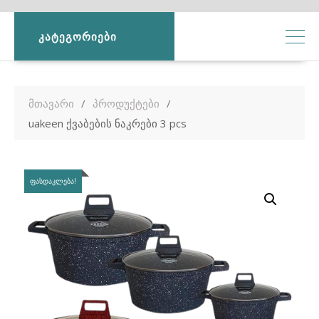
ᲙᲐᲢᲔᲒᲝᲠᲘᲔᲑᲘ
მთავარი
პროდუქტები
uakeen ქვაბების ნაკრები 3 pcs
ᲤᲐᲡᲓᲐᲙᲚᲔᲑᲐ!