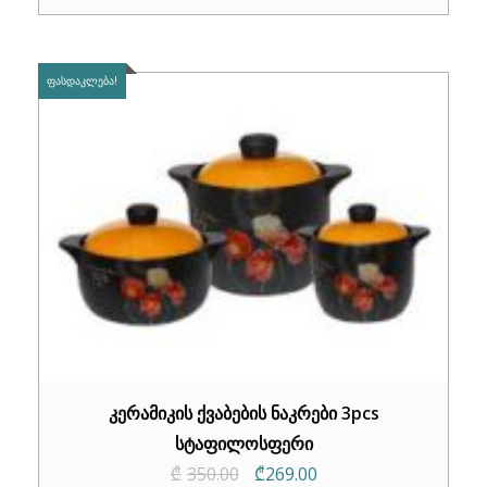
ᲤᲐᲡᲓᲐᲙᲚᲔᲑᲐ!
კერამიკის ქვაბების ნაკრები 3pcs
სტაფილოსფერი
Original
Current
₾
350.00
₾
269.00