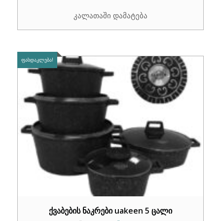
price
price
კალათაში დამატება
was:
is:
₾350.00.
₾269.00.
ᲤᲐᲡᲓᲐᲙᲚᲔᲑᲐ!
ქვაბების ნაკრები uakeen 5 ცალი