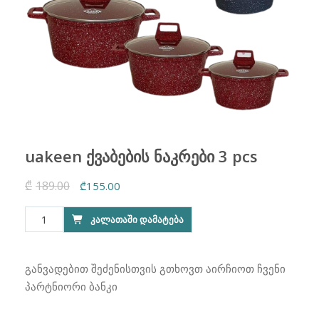
uakeen ქვაბების ნაკრები 3 pcs
₾
189.00
Original
Current
₾
155.00
price
price
რაოდენობა:
ᲙᲐᲚᲐᲗᲐᲨᲘ ᲓᲐᲛᲐᲢᲔᲑᲐ
was:
is:
uakeen
₾189.00.
₾155.00.
ქვაბების
ნაკრები
განვადებით შეძენისთვის გთხოვთ აირჩიოთ ჩვენი
3
პარტნიორი ბანკი
pcs