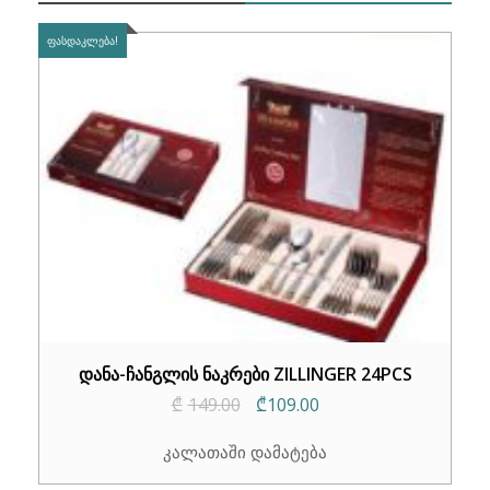
ᲤᲐᲡᲓᲐᲙᲚᲔᲑᲐ!
დანა-ჩანგლის ნაკრები ZILLINGER 24PCS
Original
Current
₾
149.00
₾
109.00
price
price
კალათაში დამატება
was:
is: