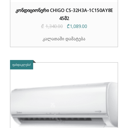
კონდიციონერი CHIGO CS-32H3A-1C150AY8E
45მ2
Original
Current
₾
1,340.00
₾
1,089.00
price
price
კალათაში დამატება
was:
is:
₾1,340.00.
₾1,089.00.
ᲤᲐᲡᲓᲐᲙᲚᲔᲑᲐ!