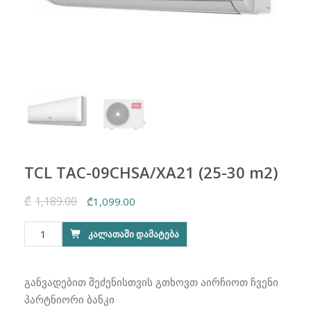
TCL TAC-09CHSA/XA21 (25-30 m2)
₾
1,189.00
Original
Current
₾
1,099.00
price
price
რაოდენობა:
ᲙᲐᲚᲐᲗᲐᲨᲘ ᲓᲐᲛᲐᲢᲔᲑᲐ
was:
is:
TCL
₾1,189.00.
₾1,099.00.
TAC-
09CHSA/XA21
განვადებით შეძენისთვის გთხოვთ აირჩიოთ ჩვენი
(25-
პარტნიორი ბანკი