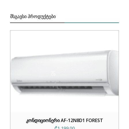
ᲛᲡᲒᲐᲕᲡᲘ ᲞᲠᲝᲓᲣᲥᲢᲔᲑᲘ
კონდიციონერი AF-12N8D1 FOREST
₾
1,199.00