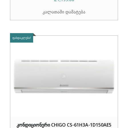
კალათაში დამატება
ᲤᲐᲡᲓᲐᲙᲚᲔᲑᲐ!
კონდიციონერი CHIGO CS-61H3A-1D150AE5