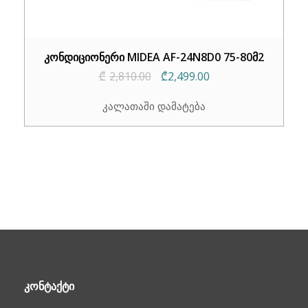
კონდიციონერი MIDEA AF-24N8D0 75-80მ2
Original
Current
₾
2,810.00
₾
2,499.00
price
price
კალათაში დამატება
was:
is:
₾2,810.00.
₾2,499.00.
ᲙᲝᲜᲢᲐᲥᲢᲘ