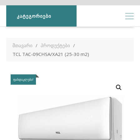
ᲙᲐᲢᲔᲒᲝᲠᲘᲔᲑᲘ
მთავარი
პროდუქტები
TCL TAC-09CHSA/XA21 (25-30 m2)
ᲤᲐᲡᲓᲐᲙᲚᲔᲑᲐ!