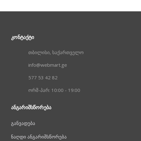
ᲙᲝᲜᲢᲐᲥᲢᲘ
თბილისი, საქართველო
info@webmart.ge
577 53 42 82
ორშ-პარ: 10:00 - 19:00
ᲐᲜᲒᲐᲠᲘᲨᲡᲬᲝᲠᲔᲑᲐ
განვადება
ნაღდი ანგარიშსწორება