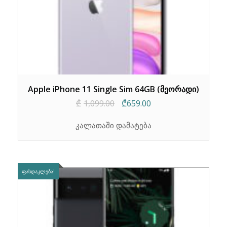
Apple iPhone 11 Single Sim 64GB (მეორადი)
Original
Current
₾
1,099.00
₾
659.00
price
price
კალათაში დამატება
was:
is:
₾1,099.00.
₾659.00.
ᲤᲐᲡᲓᲐᲙᲚᲔᲑᲐ!