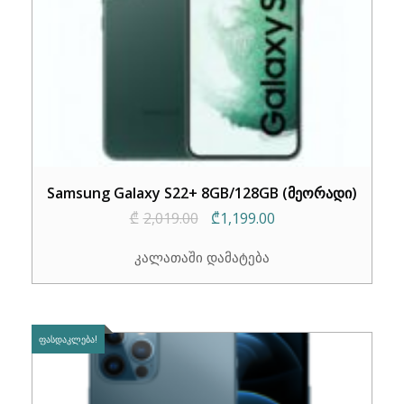
Samsung Galaxy S22+ 8GB/128GB (მეორადი)
Original
Current
₾
2,019.00
₾
1,199.00
price
price
კალათაში დამატება
was:
is:
₾2,019.00.
₾1,199.00.
ᲤᲐᲡᲓᲐᲙᲚᲔᲑᲐ!