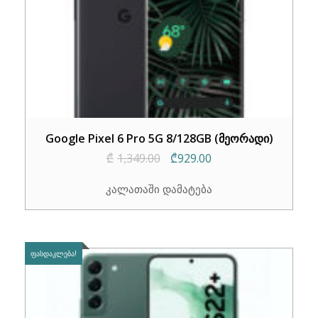
Google Pixel 6 Pro 5G 8/128GB (მეორადი)
Original
Current
₾
1,349.00
₾
929.00
price
price
კალათაში დამატება
was:
is:
₾1,349.00.
₾929.00.
ᲤᲐᲡᲓᲐᲙᲚᲔᲑᲐ!