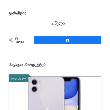
გარანტია
2 წელი
0
Share
SHARES
ᲛᲡᲒᲐᲕᲡᲘ ᲞᲠᲝᲓᲣᲥᲢᲔᲑᲘ
ᲤᲐᲡᲓᲐᲙᲚᲔᲑᲐ!