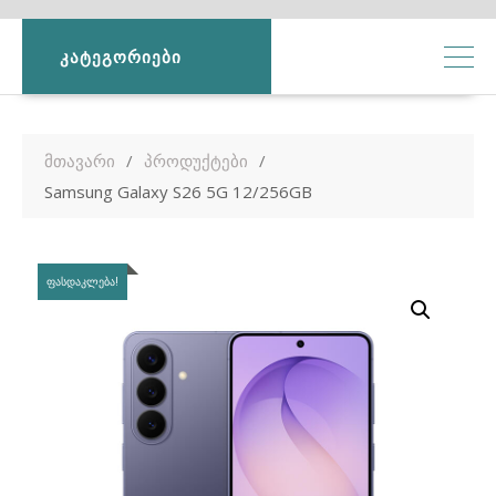
ᲙᲐᲢᲔᲒᲝᲠᲘᲔᲑᲘ
მთავარი
პროდუქტები
Samsung Galaxy S26 5G 12/256GB
ᲤᲐᲡᲓᲐᲙᲚᲔᲑᲐ!