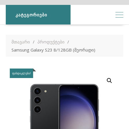
ᲙᲐᲢᲔᲒᲝᲠᲘᲔᲑᲘ
მთავარი
პროდუქტები
Samsung Galaxy S23 8/128GB (მეორადი)
ᲤᲐᲡᲓᲐᲙᲚᲔᲑᲐ!