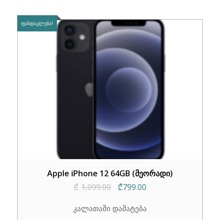
ᲤᲐᲡᲓᲐᲙᲚᲔᲑᲐ!
Apple iPhone 12 64GB (მეორადი)
Original
Current
₾
1,099.00
₾
799.00
price
price
კალათაში დამატება
was:
is: