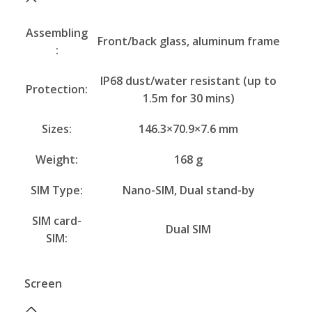
Assembling
Front/back glass, aluminum frame
:
IP68 dust/water resistant (up to
Protection:
1.5m for 30 mins)
Sizes:
146.3×70.9×7.6 mm
Weight:
168 g
SIM Type:
Nano-SIM, Dual stand-by
SIM card-
Dual SIM
SIM:
Screen