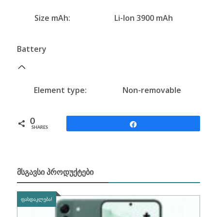
Size mAh:
Li-Ion 3900 mAh
Battery
Element type:
Non-removable
0
Share
SHARES
ᲛᲡᲒᲐᲕᲡᲘ ᲞᲠᲝᲓᲣᲥᲢᲔᲑᲘ
ᲤᲐᲡᲓᲐᲙᲚᲔᲑᲐ!