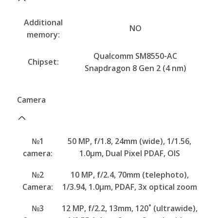
Additional
NO
memory:
Qualcomm SM8550-AC
Chipset:
Snapdragon 8 Gen 2 (4 nm)
Camera
№1
50 MP, f/1.8, 24mm (wide), 1/1.56,
camera:
1.0µm, Dual Pixel PDAF, OIS
№2
10 MP, f/2.4, 70mm (telephoto),
Camera:
1/3.94, 1.0µm, PDAF, 3x optical zoom
№3
12 MP, f/2.2, 13mm, 120˚ (ultrawide),