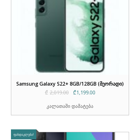
Samsung Galaxy S22+ 8GB/128GB (მეორადი)
Original
Current
₾
2,019.00
₾
1,199.00
price
price
კალათაში დამატება
was:
is:
₾2,019.00.
₾1,199.00.
ᲤᲐᲡᲓᲐᲙᲚᲔᲑᲐ!