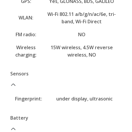
GPS:
Yes, GLONASS, BDS, GALILEO
Wi-Fi 802.11 a/b/g/n/ac/6e, tri-
WLAN:
band, Wi-Fi Direct
FM radio:
NO
Wireless
15W wireless, 4.5W reverse
charging:
wireless, NO
Sensors
Fingerprint:
under display, ultrasonic
Battery