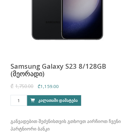
Samsung Galaxy S23 8/128GB
(მეორადი)
₾
1,750.00
Original
Current
₾
1,159.00
price
price
რაოდენობა:
ᲙᲐᲚᲐᲗᲐᲨᲘ ᲓᲐᲛᲐᲢᲔᲑᲐ
was:
is:
Samsung
₾1,750.00.
₾1,159.00.
Galaxy
S23
განვადებით შეძენისთვის გთხოვთ აირჩიოთ ჩვენი
8/128GB
პარტნიორი ბანკი