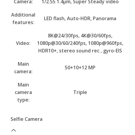
Camera:
1/2.55 1.4µm, Super Steady video
Additional
LED flash, Auto-HDR, Panorama
features:
8K@24/30fps, 4K@30/60fps,
Video:
1080p@30/60/240fps, 1080p@960fps,
HDR10+, stereo sound rec , gyro-EIS
Main
50+10+12 MP
camera:
Main
camera
Triple
type:
Selfie Camera