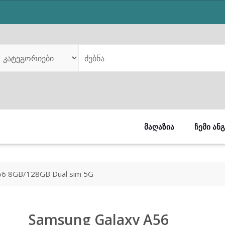
was:
is:
₾1,159.00.
₾999.00.
ᲛᲐᲦᲐᲖᲘᲐ
ᲩᲔᲛᲘ ᲐᲜ
56 8GB/128GB Dual sim 5G
Samsung Galaxy A56