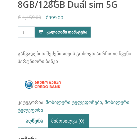
8GB/128GB Dual sim 5G
₾
1,159.00
Original
Current
₾
999.00
price
price
რაოდენობა:
ᲙᲐᲚᲐᲗᲐᲨᲘ ᲓᲐᲛᲐᲢᲔᲑᲐ
was:
is:
Samsung
₾1,159.00.
₾999.00.
Galaxy
A56
განვადებით შეძენისთვის გთხოვთ აირჩიოთ ჩვენი
8GB/128GB
პარტნიორი ბანკი
Dual
sim
5G
კატეგორია:
მობილური ტელეფონები
,
მობილური
ტელეფონი
აღწერა
მიმოხილვა (0)