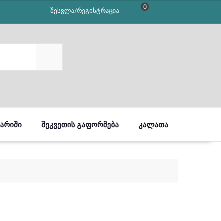
0
შესვლა/რეგისტრაცია
SEARCH
ᲒᲐᲠᲘᲨᲘ
ᲨᲔᲙᲕᲔᲗᲘᲡ ᲒᲐᲤᲝᲠᲛᲔᲑᲐ
ᲙᲐᲚᲐᲗᲐ