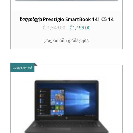
ნოუთბუქი Prestigio SmartBook 141 C5 14
Original
Current
₾
1,349.00
₾
1,199.00
price
price
კალათაში დამატება
was:
is:
₾1,349.00.
₾1,199.00.
ᲤᲐᲡᲓᲐᲙᲚᲔᲑᲐ!