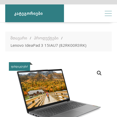
ᲙᲐᲢᲔᲒᲝᲠᲘᲔᲑᲘ
მთავარი
პროდუქტები
Lenovo IdeaPad 3 15IAU7 (82RK00R3RK)
ᲤᲐᲡᲓᲐᲙᲚᲔᲑᲐ!