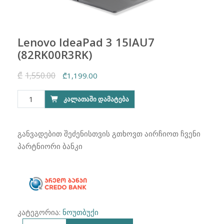
Lenovo IdeaPad 3 15IAU7
(82RK00R3RK)
₾
1,550.00
Original
Current
₾
1,199.00
price
price
რაოდენობა:
ᲙᲐᲚᲐᲗᲐᲨᲘ ᲓᲐᲛᲐᲢᲔᲑᲐ
was:
is:
Lenovo
₾1,550.00.
₾1,199.00.
IdeaPad
3
განვადებით შეძენისთვის გთხოვთ აირჩიოთ ჩვენი
15IAU7
პარტნიორი ბანკი
(82RK00R3RK)
კატეგორია:
ნოუთბუქი