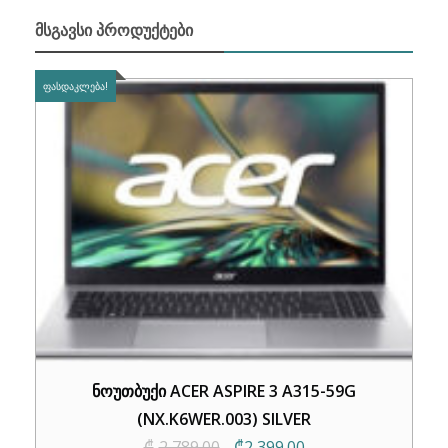
ᲛᲡᲒᲐᲕᲡᲘ ᲞᲠᲝᲓᲣᲥᲢᲔᲑᲘ
ᲤᲐᲡᲓᲐᲙᲚᲔᲑᲐ!
ნოუთბუქი ACER ASPIRE 3 A315-59G
(NX.K6WER.003) SILVER
Original
Current
₾
2,789.00
₾
2,399.00