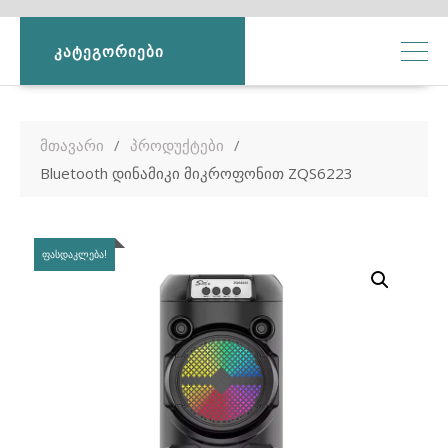
ᲙᲐᲢᲔᲒᲝᲠᲘᲔᲑᲘ
მთავარი
პროდუქტები
Bluetooth დინამიკი მიკროფონით ZQS6223
ᲤᲐᲡᲓᲐᲙᲚᲔᲑᲐ!