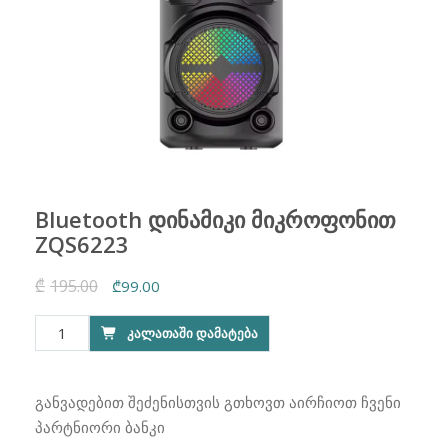
Bluetooth დინამიკი მიკროფონით
ZQS6223
₾
195.00
Original
Current
₾
99.00
price
price
რაოდენობა:
ᲙᲐᲚᲐᲗᲐᲨᲘ ᲓᲐᲛᲐᲢᲔᲑᲐ
was:
is:
Bluetooth
₾195.00.
₾99.00.
დინამიკი
მიკროფონით
განვადებით შეძენისთვის გთხოვთ აირჩიოთ ჩვენი
ZQS6223
პარტნიორი ბანკი