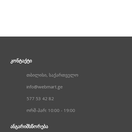
ᲙᲝᲜᲢᲐᲥᲢᲘ
თბილისი, საქართველო
info@webmart.ge
577 53 42 82
ორშ-პარ: 10:00 - 19:00
ᲐᲜᲒᲐᲠᲘᲨᲡᲬᲝᲠᲔᲑᲐ