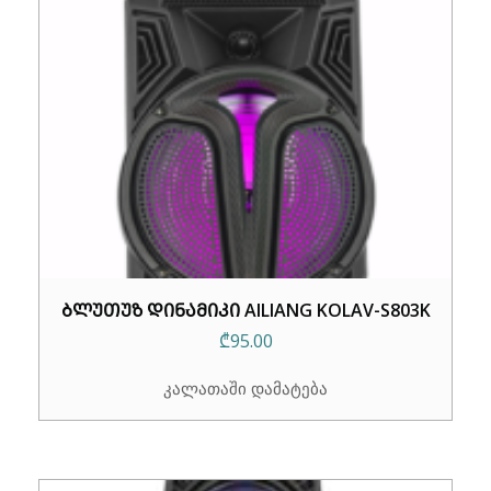
ᲑᲚᲣᲗᲣᲖ ᲓᲘᲜᲐᲛᲘᲙᲘ AILIANG KOLAV-S803K
₾
95.00
კალათაში დამატება