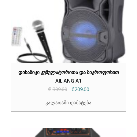
დინამიკი კუმულატორითა და მიკროფონით
AILIANG A1
Original
Current
₾
309.00
₾
209.00
price
price
კალათაში დამატება
was:
is:
₾309.00.
₾209.00.