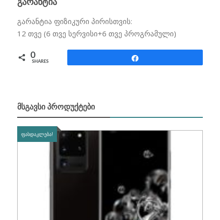
გარანტია
გარანტია ფიზიკური პირისთვის:
12 თვე (6 თვე სერვისი+6 თვე პროგრამული)
0
Share
SHARES
ᲛᲡᲒᲐᲕᲡᲘ ᲞᲠᲝᲓᲣᲥᲢᲔᲑᲘ
ᲤᲐᲡᲓᲐᲙᲚᲔᲑᲐ!