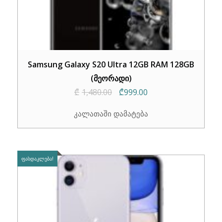
Samsung Galaxy S20 Ultra 12GB RAM 128GB
(მეორადი)
Original
Current
₾
1,480.00
₾
999.00
price
price
კალათაში დამატება
was:
is:
₾1,480.00.
₾999.00.
ᲤᲐᲡᲓᲐᲙᲚᲔᲑᲐ!