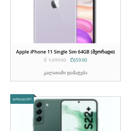
Apple iPhone 11 Single Sim 64GB (მეორადი)
Original
Current
₾
1,099.00
₾
659.00
price
price
კალათაში დამატება
was:
is:
₾1,099.00.
₾659.00.
ᲤᲐᲡᲓᲐᲙᲚᲔᲑᲐ!