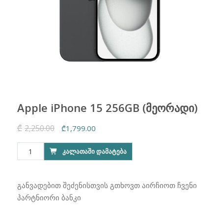
Apple iPhone 15 256GB (მეორადი)
₾
2,250.00
Original
Current
₾
1,799.00
price
price
რაოდენობა:
ᲙᲐᲚᲐᲗᲐᲨᲘ ᲓᲐᲛᲐᲢᲔᲑᲐ
was:
is:
Apple
₾2,250.00.
₾1,799.00.
iPhone
15
განვადებით შეძენისთვის გთხოვთ აირჩიოთ ჩვენი
256GB
პარტნიორი ბანკი
(მეორადი)