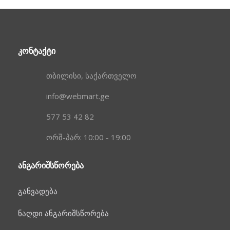
ᲙᲝᲜᲢᲐᲥᲢᲘ
თბილისი, საქართველო
info@webmart.ge
577 53 42 82
ორშ-პარ: 10:00 - 19:00
ᲐᲜᲒᲐᲠᲘᲨᲡᲬᲝᲠᲔᲑᲐ
განვადება
ნაღდი ანგარიშსწორება