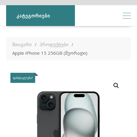
ᲙᲐᲢᲔᲒᲝᲠᲘᲔᲑᲘ
მთავარი
პროდუქტები
Apple iPhone 15 256GB (მეორადი)
ᲤᲐᲡᲓᲐᲙᲚᲔᲑᲐ!