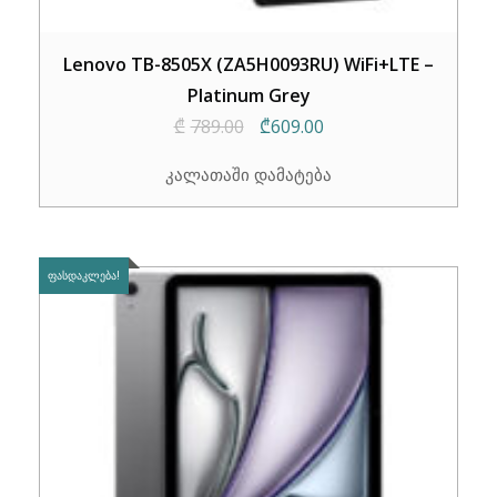
Lenovo TB-8505X (ZA5H0093RU) WiFi+LTE –
Platinum Grey
Original
Current
₾
789.00
₾
609.00
price
price
კალათაში დამატება
was:
is:
₾789.00.
₾609.00.
ᲤᲐᲡᲓᲐᲙᲚᲔᲑᲐ!