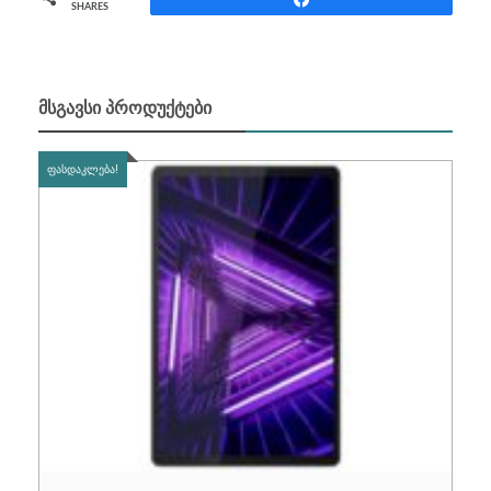
SHARES
ᲛᲡᲒᲐᲕᲡᲘ ᲞᲠᲝᲓᲣᲥᲢᲔᲑᲘ
ᲤᲐᲡᲓᲐᲙᲚᲔᲑᲐ!