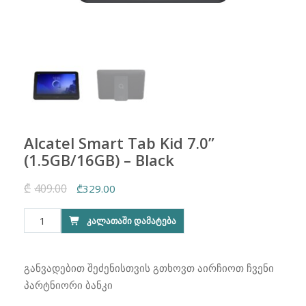
Alcatel Smart Tab Kid 7.0”
(1.5GB/16GB) – Black
₾
409.00
Original
Current
₾
329.00
price
price
რაოდენობა:
ᲙᲐᲚᲐᲗᲐᲨᲘ ᲓᲐᲛᲐᲢᲔᲑᲐ
was:
is:
Alcatel
₾409.00.
₾329.00.
Smart
Tab
განვადებით შეძენისთვის გთხოვთ აირჩიოთ ჩვენი
Kid
პარტნიორი ბანკი
7.0''