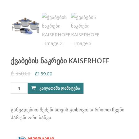
ქვაბების ნაკრები KAISERHOFF
₾
350.00
Original
Current
₾
159.00
price
price
რაოდენობა:
ᲙᲐᲚᲐᲗᲐᲨᲘ ᲓᲐᲛᲐᲢᲔᲑᲐ
was:
is:
ქვაბების
₾350.00.
₾159.00.
ნაკრები
KAISERHOFF
განვადებით შეძენისთვის გთხოვთ აირჩიოთ ჩვენი
პარტნიორი ბანკი