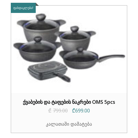
ᲤᲐᲡᲓᲐᲙᲚᲔᲑᲐ!
ქვაბების და ტაფების ნაკრები OMS 5pcs
Original
Current
₾
799.00
₾
699.00
price
price
კალათაში დამატება
was:
is:
₾799.00.
₾699.00.