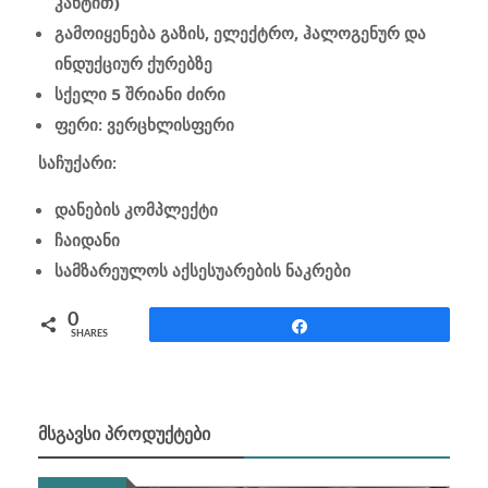
კანტით)
გამოიყენება გაზის, ელექტრო, ჰალოგენურ და
ინდუქციურ ქურებზე
სქელი 5 შრიანი ძირი
ფერი: ვერცხლისფერი
საჩუქარი:
დანების კომპლექტი
ჩაიდანი
სამზარეულოს აქსესუარების ნაკრები
0
Share
SHARES
ᲛᲡᲒᲐᲕᲡᲘ ᲞᲠᲝᲓᲣᲥᲢᲔᲑᲘ