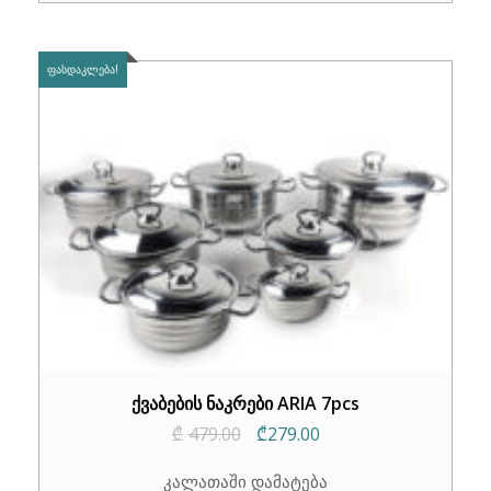
₾489.00.
₾349.00.
ᲤᲐᲡᲓᲐᲙᲚᲔᲑᲐ!
ქვაბების ნაკრები ARIA 7pcs
Original
Current
₾
479.00
₾
279.00
price
price
კალათაში დამატება