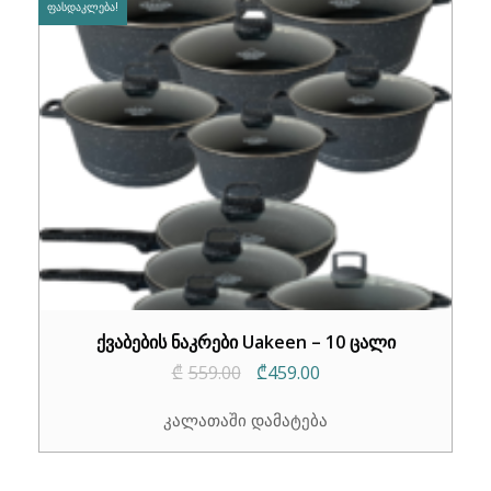
ᲤᲐᲡᲓᲐᲙᲚᲔᲑᲐ!
ქვაბების ნაკრები Uakeen – 10 ცალი
Original
Current
₾
559.00
₾
459.00
price
price
კალათაში დამატება
was:
is:
₾559.00.
₾459.00.