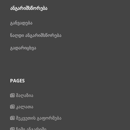
ᲐᲜᲒᲐᲠᲘᲨᲡᲬᲝᲠᲔᲑᲐ
განვადება
ნაღდი ანგარიშსწორება
გადარიცხვა
PAGES
მაღაზია
კალათა
შეკვეთის გაფორმება
ჩემი ანგარიში