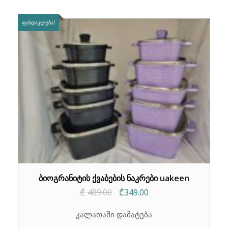
ᲤᲐᲡᲓᲐᲙᲚᲔᲑᲐ!
ბიოგრანიტის ქვაბების ნაკრები uakeen
Original
Current
₾
489.00
₾
349.00
price
price
კალათაში დამატება
was:
is: