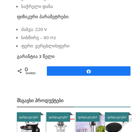
საჭრელი დანა
ფიზიკური პარამეტრები:
ძაბვა: 220 V
სიხშირე – 60 Hz
ფერი: ვერცხლისფერი
გარანტია 3 წელი
0
Share
SHARES
ᲛᲡᲒᲐᲕᲡᲘ ᲞᲠᲝᲓᲣᲥᲢᲔᲑᲘ
ᲤᲐᲡᲓᲐᲙᲚᲔᲑᲐ!
ᲤᲐᲡᲓᲐᲙᲚᲔᲑᲐ!
ᲤᲐᲡᲓᲐᲙᲚᲔᲑᲐ!
ᲤᲐᲡᲓᲐᲙᲚᲔᲑᲐ!