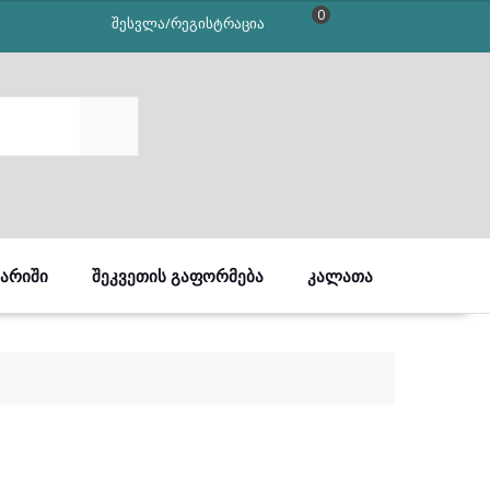
0
შესვლა/რეგისტრაცია
SEARCH
ᲒᲐᲠᲘᲨᲘ
ᲨᲔᲙᲕᲔᲗᲘᲡ ᲒᲐᲤᲝᲠᲛᲔᲑᲐ
ᲙᲐᲚᲐᲗᲐ