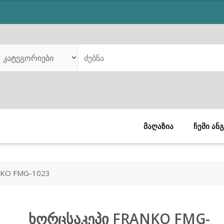
was:
is:
₾499.00.
₾419.00.
ᲛᲐᲦᲐᲖᲘᲐ
ᲩᲔᲛᲘ ᲐᲜ
NKO FMG-1023
ხორცსაკეპი FRANKO FMG-