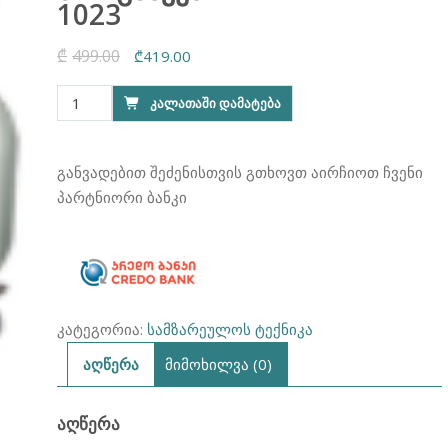
1023
₾
499.00
Original
Current
₾
419.00
price
price
რაოდენობა:
ᲙᲐᲚᲐᲗᲐᲨᲘ ᲓᲐᲛᲐᲢᲔᲑᲐ
was:
is:
ხორცსაკეპი
₾499.00.
₾419.00.
FRANKO
FMG-
განვადებით შეძენისთვის გთხოვთ აირჩიოთ ჩვენი
1023
პარტნიორი ბანკი
კატეგორია:
სამზარეულოს ტექნიკა
აღწერა
მიმოხილვა (0)
ᲐᲦᲬᲔᲠᲐ