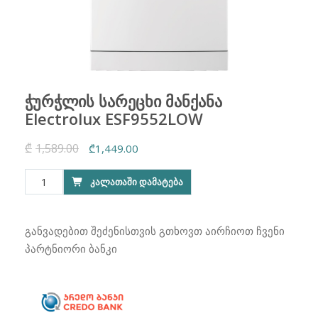
ჭურჭლის სარეცხი მანქანა
Electrolux ESF9552LOW
₾
1,589.00
Original
Current
₾
1,449.00
price
price
რაოდენობა:
ᲙᲐᲚᲐᲗᲐᲨᲘ ᲓᲐᲛᲐᲢᲔᲑᲐ
was:
is:
ჭურჭლის
₾1,589.00.
₾1,449.00.
სარეცხი
მანქანა
განვადებით შეძენისთვის გთხოვთ აირჩიოთ ჩვენი
Electrolux
პარტნიორი ბანკი
ESF9552LOW