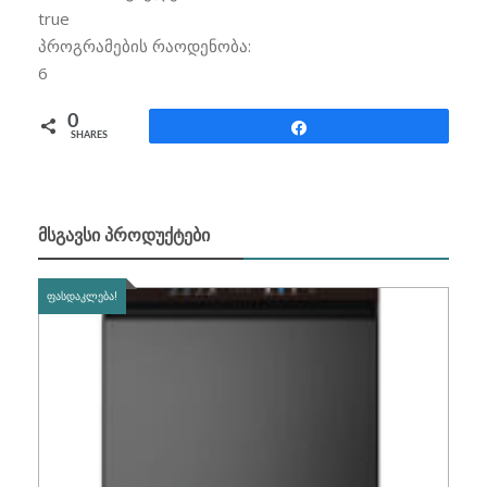
true
პროგრამების რაოდენობა:
6
0
Share
SHARES
ᲛᲡᲒᲐᲕᲡᲘ ᲞᲠᲝᲓᲣᲥᲢᲔᲑᲘ
ᲤᲐᲡᲓᲐᲙᲚᲔᲑᲐ!