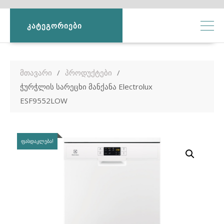
ᲙᲐᲢᲔᲒᲝᲠᲘᲔᲑᲘ
მთავარი
პროდუქტები
ჭურჭლის სარეცხი მანქანა Electrolux
ESF9552LOW
ᲤᲐᲡᲓᲐᲙᲚᲔᲑᲐ!