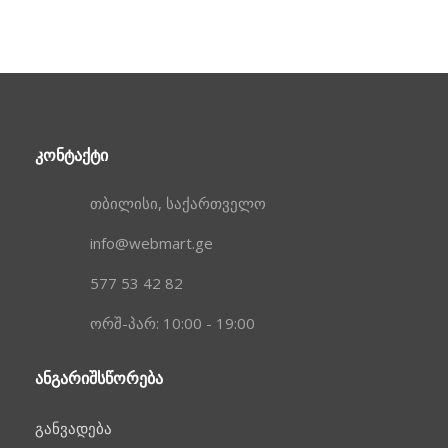
ᲙᲝᲜᲢᲐᲥᲢᲘ
თბილისი, საქართველო
info@webmart.ge
577 53 42 82
ორშ-პარ: 10:00 - 19:00
ᲐᲜᲒᲐᲠᲘᲨᲡᲬᲝᲠᲔᲑᲐ
განვადება