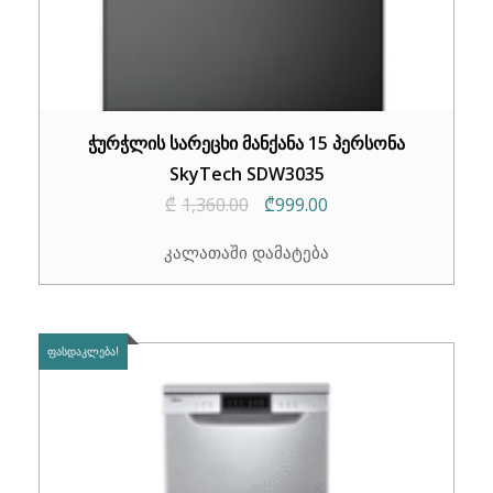
ჭურჭლის სარეცხი მანქანა 15 პერსონა
SkyTech SDW3035
Original
Current
₾
1,360.00
₾
999.00
price
price
კალათაში დამატება
was:
is:
₾1,360.00.
₾999.00.
ᲤᲐᲡᲓᲐᲙᲚᲔᲑᲐ!