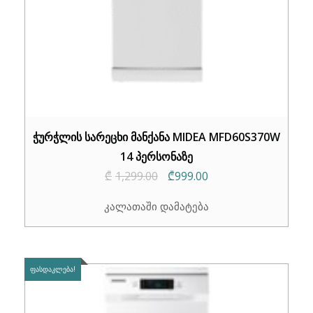
ჭურჭლის სარეცხი მანქანა MIDEA MFD60S370W
14 პერსონაზე
Original
Current
₾
1,299.00
₾
999.00
price
price
კალათაში დამატება
was:
is:
₾1,299.00.
₾999.00.
ᲤᲐᲡᲓᲐᲙᲚᲔᲑᲐ!