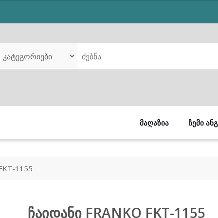
was:
is:
₾159.00.
₾109.00.
ᲛᲐᲦᲐᲖᲘᲐ
ᲩᲔᲛᲘ ᲐᲜ
FKT-1155
ჩაიდანი FRANKO FKT-1155