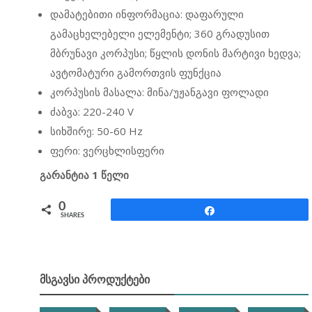
დამატებითი ინფორმაცია: დაფარული
გამაცხელებელი ელემენტი; 360 გრადუსით
მბრუნავი კორპუსი; წყლის დონის მარტივი ხედვა;
ავტომატური გამორთვის ფუნქცია
კორპუსის მასალა: მინა/უჟანგავი ფოლადი
ძაბვა: 220-240 V
სიხშირე: 50-60 Hz
ფერი: ვერცხლისფერი
გარანტია 1 წელი
0
Share
SHARES
ᲛᲡᲒᲐᲕᲡᲘ ᲞᲠᲝᲓᲣᲥᲢᲔᲑᲘ