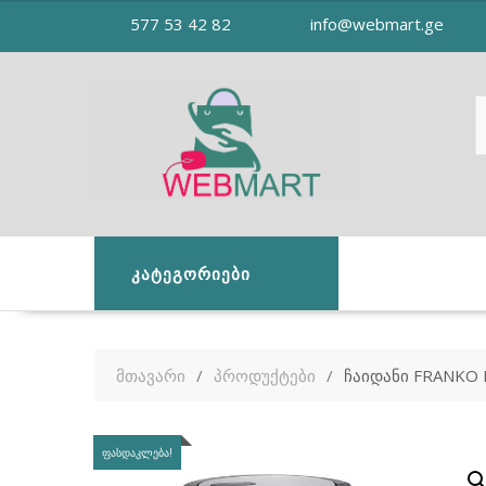
Skip
577 53 42 82
info@webmart.ge
to
content
ᲙᲐᲢᲔᲒᲝᲠᲘᲔᲑᲘ
მთავარი
პროდუქტები
ჩაიდანი FRANKO 
ᲤᲐᲡᲓᲐᲙᲚᲔᲑᲐ!