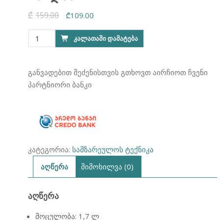
₾
159.00
Original
Current
₾
109.00
price
price
რაოდენობა:
ᲙᲐᲚᲐᲗᲐᲨᲘ ᲓᲐᲛᲐᲢᲔᲑᲐ
was:
is:
ჩაიდანი
₾159.00.
₾109.00.
FRANKO
FKT-
განვადებით შეძენისთვის გთხოვთ აირჩიოთ ჩვენი
1155
პარტნიორი ბანკი
კატეგორია:
სამზარეულოს ტექნიკა
აღწერა
მიმოხილვა (0)
ᲐᲦᲬᲔᲠᲐ
მოცულობა: 1,7 ლ