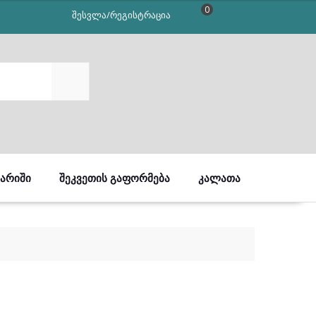
0
შესვლა/რეგისტრაცია
SEARCH
ᲒᲐᲠᲘᲨᲘ
ᲨᲔᲙᲕᲔᲗᲘᲡ ᲒᲐᲤᲝᲠᲛᲔᲑᲐ
ᲙᲐᲚᲐᲗᲐ