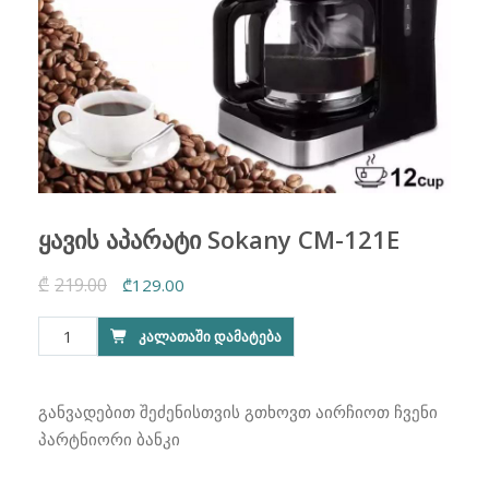
ყავის აპარატი Sokany CM-121E
₾
219.00
Original
Current
₾
129.00
price
price
რაოდენობა:
ᲙᲐᲚᲐᲗᲐᲨᲘ ᲓᲐᲛᲐᲢᲔᲑᲐ
was:
is:
ყავის
₾219.00.
₾129.00.
აპარატი
Sokany
განვადებით შეძენისთვის გთხოვთ აირჩიოთ ჩვენი
CM-
პარტნიორი ბანკი
121E