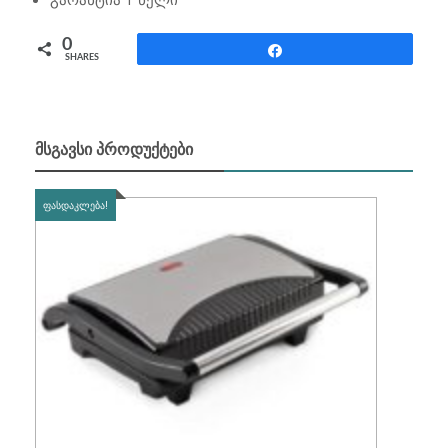
0
Share
SHARES
ᲛᲡᲒᲐᲕᲡᲘ ᲞᲠᲝᲓᲣᲥᲢᲔᲑᲘ
ᲤᲐᲡᲓᲐᲙᲚᲔᲑᲐ!