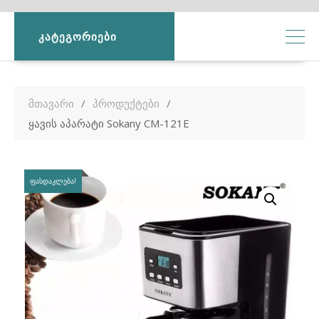
ᲙᲐᲢᲔᲒᲝᲠᲘᲔᲑᲘ
მთავარი
პროდუქტები
ყავის აპარატი Sokany CM-121E
ᲤᲐᲡᲓᲐᲙᲚᲔᲑᲐ!