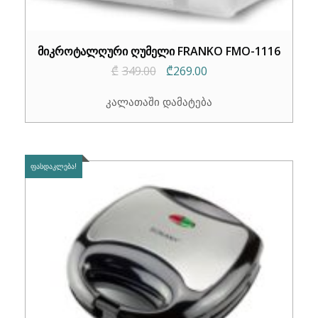
მიკროტალღური ღუმელი FRANKO FMO-1116
Original
Current
₾
349.00
₾
269.00
price
price
კალათაში დამატება
was:
is:
₾349.00.
₾269.00.
ᲤᲐᲡᲓᲐᲙᲚᲔᲑᲐ!