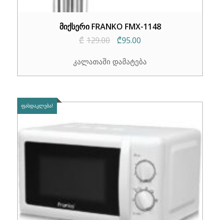
მიქსერი FRANKO FMX-1148
Original
Current
₾
129.00
₾
95.00
price
price
კალათაში დამატება
was:
is:
₾129.00.
₾95.00.
ᲤᲐᲡᲓᲐᲙᲚᲔᲑᲐ!