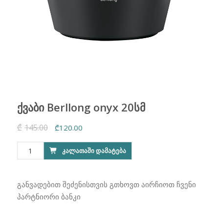
ქვაბი Berllong onyx 20სმ
₾
145.00
Original
Current
₾
120.00
price
price
რაოდენობა:
ᲙᲐᲚᲐᲗᲐᲨᲘ ᲓᲐᲛᲐᲢᲔᲑᲐ
was:
is:
ქვაბი
₾145.00.
₾120.00.
Berllong
onyx
განვადებით შეძენისთვის გთხოვთ აირჩიოთ ჩვენი
20სმ
პარტნიორი ბანკი