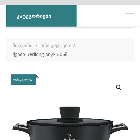
ᲙᲐᲢᲔᲒᲝᲠᲘᲔᲑᲘ
მთავარი
პროდუქტები
ქვაბი Berllong onyx 20სმ
ᲤᲐᲡᲓᲐᲙᲚᲔᲑᲐ!