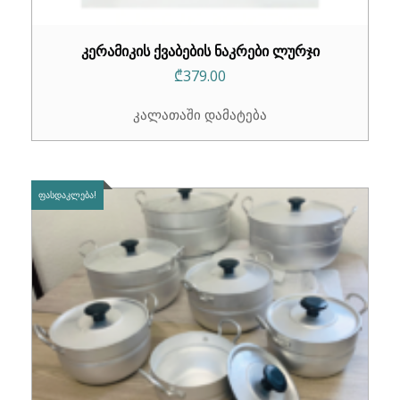
კერამიკის ქვაბების ნაკრები ლურჯი
₾
379.00
კალათაში დამატება
ᲤᲐᲡᲓᲐᲙᲚᲔᲑᲐ!