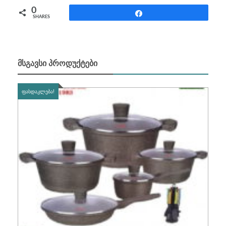
0
Share
SHARES
ᲛᲡᲒᲐᲕᲡᲘ ᲞᲠᲝᲓᲣᲥᲢᲔᲑᲘ
ᲤᲐᲡᲓᲐᲙᲚᲔᲑᲐ!