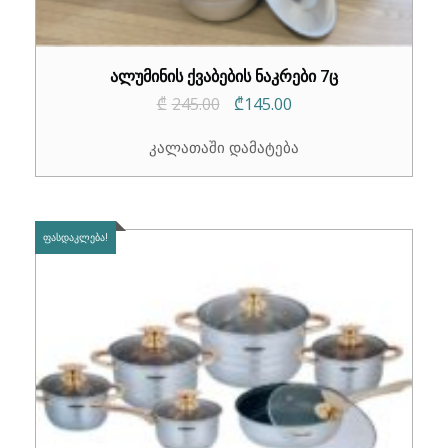
ალუმინის ქვაბების ნაკრები 7ც
Original
Current
₾
245.00
₾
145.00
price
price
კალათაში დამატება
was:
is:
₾245.00.
₾145.00.
ᲤᲐᲡᲓᲐᲙᲚᲔᲑᲐ!