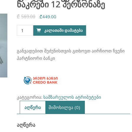
ნაკრები 12 პერსონაზე
₾
569.00
Original
Current
₾
449.00
price
price
რაოდენობა:
ᲙᲐᲚᲐᲗᲐᲨᲘ ᲓᲐᲛᲐᲢᲔᲑᲐ
was:
is:
ფაიფურის
₾569.00.
₾449.00.
ჭურჭლის
ნაკრები
განვადებით შეძენისთვის გთხოვთ აირჩიოთ ჩვენი
12
პარტნიორი ბანკი
პერსონაზე
კატეგორია:
სამზარეულოს ატრიბუტები
აღწერა
მიმოხილვა (0)
ᲐᲦᲬᲔᲠᲐ