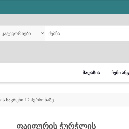
was:
is:
₾569.00.
₾449.00.
ᲛᲐᲦᲐᲖᲘᲐ
ᲩᲔᲛᲘ ᲐᲜ
ს ნაკრები 12 პერსონაზე
ფაიფურის ჭურჭლის