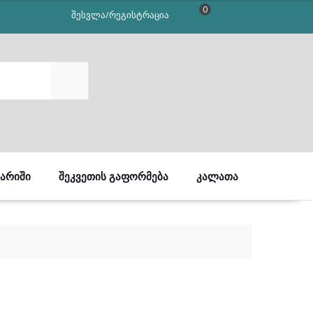
0
შესვლა/რეგისტრაცია
SEARCH
ᲒᲐᲠᲘᲨᲘ
ᲨᲔᲙᲕᲔᲗᲘᲡ ᲒᲐᲤᲝᲠᲛᲔᲑᲐ
ᲙᲐᲚᲐᲗᲐ