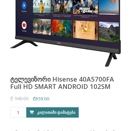
ტელევიზორი Hisense 40A5700FA
Full HD SMART ANDROID 102SM
₾
940.00
Original
Current
₾
859.00
price
price
რაოდენობა:
ᲙᲐᲚᲐᲗᲐᲨᲘ ᲓᲐᲛᲐᲢᲔᲑᲐ
was:
is:
ტელევიზორი
₾940.00.
₾859.00.
Hisense