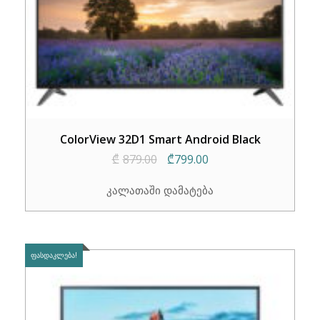
ColorView 32D1 Smart Android Black
Original
Current
₾
879.00
₾
799.00
price
price
კალათაში დამატება
was:
is:
₾879.00.
₾799.00.
ᲤᲐᲡᲓᲐᲙᲚᲔᲑᲐ!