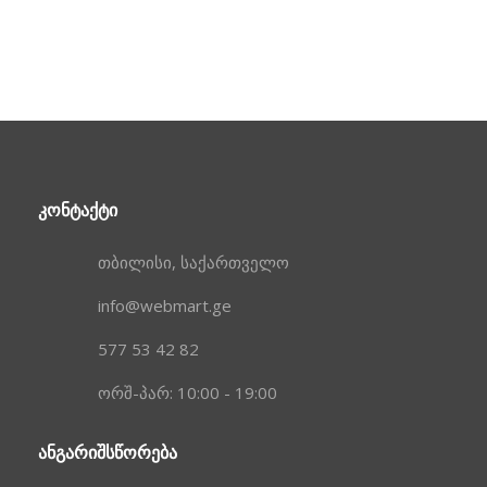
ᲙᲝᲜᲢᲐᲥᲢᲘ
თბილისი, საქართველო
info@webmart.ge
577 53 42 82
ორშ-პარ: 10:00 - 19:00
ᲐᲜᲒᲐᲠᲘᲨᲡᲬᲝᲠᲔᲑᲐ