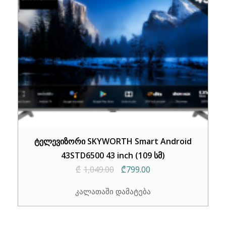
ტელევიზორი SKYWORTH Smart Android
43STD6500 43 inch (109 სმ)
Original
Current
₾
1,049.00
₾
799.00
price
price
კალათაში დამატება
was:
is:
₾1,049.00.
₾799.00.