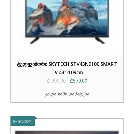
ტელევიზორი SKYTECH STV43N9100 SMART
TV 43″-109cm
Original
Current
₾
999.00
₾
579.00
price
price
კალათაში დამატება
was:
is:
₾999.00.
₾579.00.
ᲤᲐᲡᲓᲐᲙᲚᲔᲑᲐ!