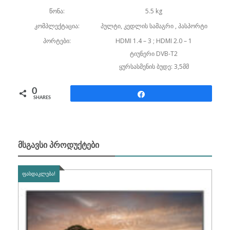
წონა:
5.5 kg
კომპლექტაცია:
პულტი, კედლის სამაგრი , პასპორტი
პორტები:
HDMI 1.4 – 3 ; HDMI 2.0 – 1
ტიუნერი DVB-T2
ყურსასმენის ბუდე: 3,5მმ
0
Share
SHARES
ᲛᲡᲒᲐᲕᲡᲘ ᲞᲠᲝᲓᲣᲥᲢᲔᲑᲘ
ᲤᲐᲡᲓᲐᲙᲚᲔᲑᲐ!