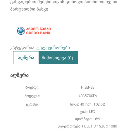
40A5700FA
განვადებით შეძენისთვის გთხოვთ აირჩიოთ ჩვენი
Full
პარტნიორი ბანკი
HD
SMART
ANDROID
102SM
კატეგორია:
ტელევიზორები
აღწერა
მიმოხილვა (0)
ᲐᲦᲬᲔᲠᲐ
ბრენდი:
HISENSE
მოდელი:
40A5700FA
ეკრანი:
ზომა: 40 Inch (102 სმ)
ტიპი: LED
ფორმატი: 16:9
გაფართოება: FULL HD 1920 x 1080