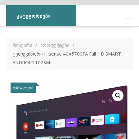
ᲙᲐᲢᲔᲒᲝᲠᲘᲔᲑᲘ
მთავარი
პროდუქტები
ტელევიზორი Hisense 40A5700FA Full HD SMART
ANDROID 102SM
ᲤᲐᲡᲓᲐᲙᲚᲔᲑᲐ!