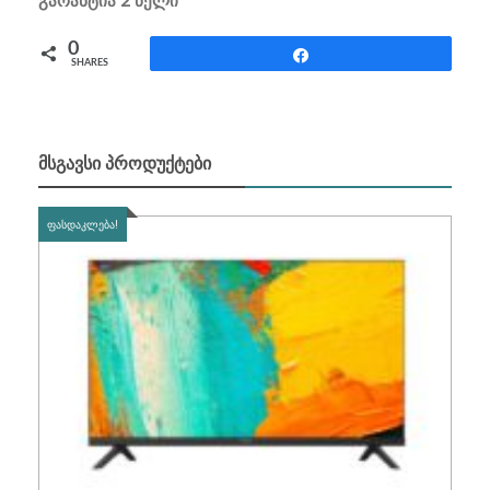
0
Share
SHARES
ᲛᲡᲒᲐᲕᲡᲘ ᲞᲠᲝᲓᲣᲥᲢᲔᲑᲘ
ᲤᲐᲡᲓᲐᲙᲚᲔᲑᲐ!