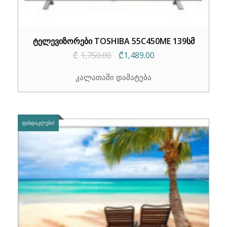
ტელევიზორები TOSHIBA 55C450ME 139სმ
Original
Current
₾
1,750.00
₾
1,489.00
price
price
კალათაში დამატება
was:
is:
₾1,750.00.
₾1,489.00.
ᲤᲐᲡᲓᲐᲙᲚᲔᲑᲐ!