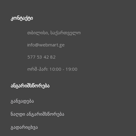
ᲙᲝᲜᲢᲐᲥᲢᲘ
თბილისი, საქართველო
info@webmart.ge
577 53 42 82
ორშ-პარ: 10:00 - 19:00
ᲐᲜᲒᲐᲠᲘᲨᲡᲬᲝᲠᲔᲑᲐ
განვადება
ნაღდი ანგარიშსწორება
გადარიცხვა