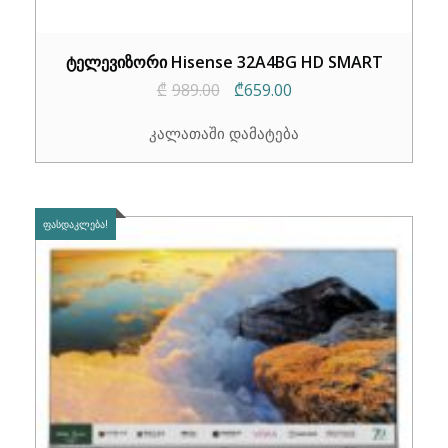
ტელევიზორი Hisense 32A4BG HD SMART
Original
Current
₾
989.00
₾
659.00
price
price
კალათაში დამატება
was:
is:
₾989.00.
₾659.00.
ᲤᲐᲡᲓᲐᲙᲚᲔᲑᲐ!