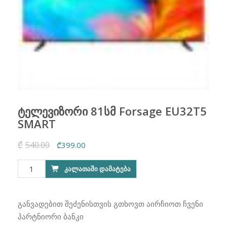
ტელევიზორი 81სმ Forsage EU32T5
SMART
₾
540.00
Original
Current
₾
399.00
price
price
რაოდენობა:
ᲙᲐᲚᲐᲗᲐᲨᲘ ᲓᲐᲛᲐᲢᲔᲑᲐ
was:
is:
ტელევიზორი
₾540.00.
₾399.00.
81სმ
Forsage
განვადებით შეძენისთვის გთხოვთ აირჩიოთ ჩვენი
EU32T5
პარტნიორი ბანკი