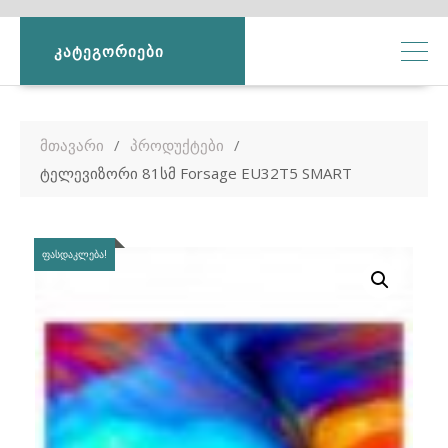
ᲙᲐᲢᲔᲒᲝᲠᲘᲔᲑᲘ
მთავარი
პროდუქტები
ტელევიზორი 81სმ Forsage EU32T5 SMART
ᲤᲐᲡᲓᲐᲙᲚᲔᲑᲐ!