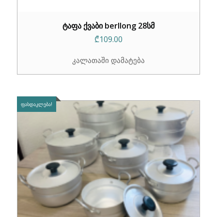
ტაფა ქვაბი berllong 28სმ
₾
109.00
კალათაში დამატება
ᲤᲐᲡᲓᲐᲙᲚᲔᲑᲐ!