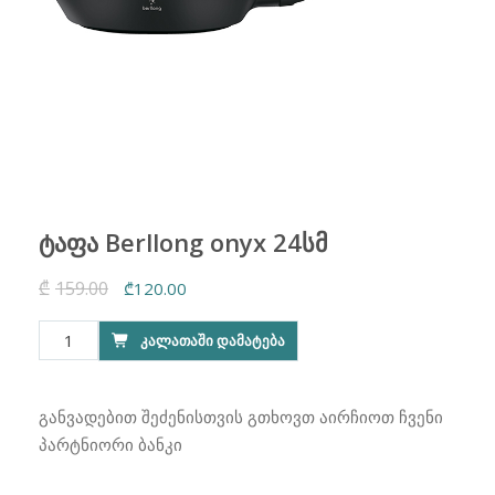
ტაფა Berllong onyx 24სმ
₾
159.00
Original
Current
₾
120.00
price
price
რაოდენობა:
ᲙᲐᲚᲐᲗᲐᲨᲘ ᲓᲐᲛᲐᲢᲔᲑᲐ
was:
is:
ტაფა
₾159.00.
₾120.00.
Berllong
onyx
განვადებით შეძენისთვის გთხოვთ აირჩიოთ ჩვენი
24სმ
პარტნიორი ბანკი