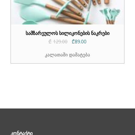
სამზარეულოს სილიკონების ნაკრები
Original
Current
₾
129.00
₾
89.00
price
price
კალათაში დამატება
was:
is:
₾129.00.
₾89.00.
ᲙᲝᲜᲢᲐᲥᲢᲘ