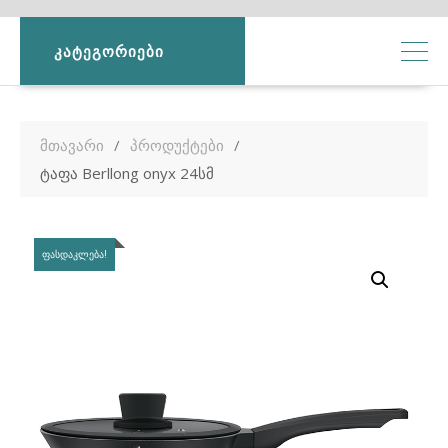
ᲙᲐᲢᲔᲒᲝᲠᲘᲔᲑᲘ
მთავარი
პროდუქტები
ტაფა Berllong onyx 24სმ
ᲤᲐᲡᲓᲐᲙᲚᲔᲑᲐ!