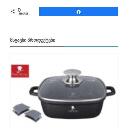
0
Share
SHARES
ᲛᲡᲒᲐᲕᲡᲘ ᲞᲠᲝᲓᲣᲥᲢᲔᲑᲘ