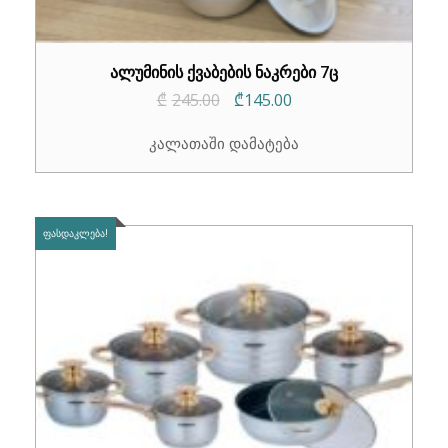
ალუმინის ქვაბების ნაკრები 7ც
Original
Current
₾
245.00
₾
145.00
price
price
კალათაში დამატება
was:
is:
₾245.00.
₾145.00.
ᲤᲐᲡᲓᲐᲙᲚᲔᲑᲐ!