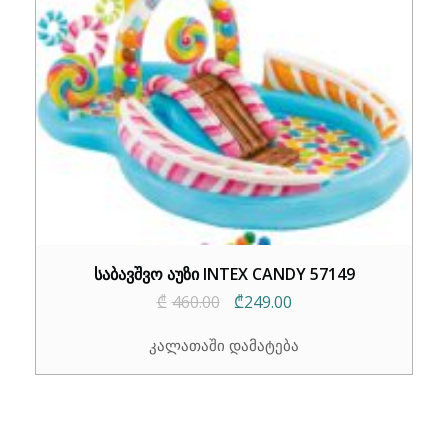
საბავშვო აუზი INTEX CANDY 57149
Original
Current
₾
460.00
₾
249.00
price
price
კალათაში დამატება
was:
is:
₾460.00.
₾249.00.