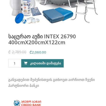
საცურაო აუზი INTEX 26790
400cmX200cmX122cm
₾
2,789.00
Original
Current
₾
2,060.00
price
price
რაოდენობა:
ᲙᲐᲚᲐᲗᲐᲨᲘ ᲓᲐᲛᲐᲢᲔᲑᲐ
was:
is:
საცურაო
₾2,789.00.
₾2,060.00.
აუზი
INTEX
განვადებით შეძენისთვის გთხოვთ აირჩიოთ ჩვენი
26790
პარტნიორი ბანკი
400cmX200cmX122cm