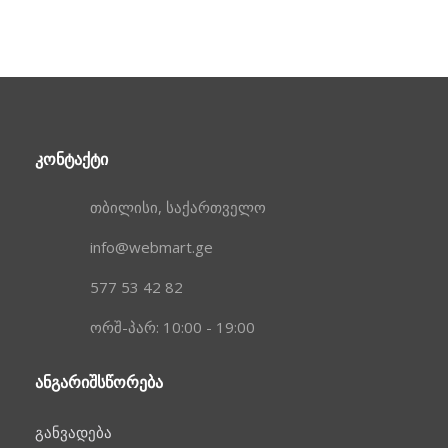
ᲙᲝᲜᲢᲐᲥᲢᲘ
თბილისი, საქართველო
info@webmart.ge
577 53 42 82
ორშ-პარ: 10:00 - 19:00
ᲐᲜᲒᲐᲠᲘᲨᲡᲬᲝᲠᲔᲑᲐ
განვადება