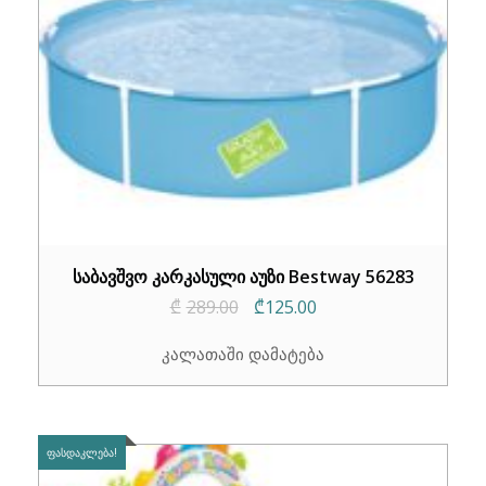
საბავშვო კარკასული აუზი Bestway 56283
Original
Current
₾
289.00
₾
125.00
price
price
კალათაში დამატება
was:
is:
₾289.00.
₾125.00.
ᲤᲐᲡᲓᲐᲙᲚᲔᲑᲐ!