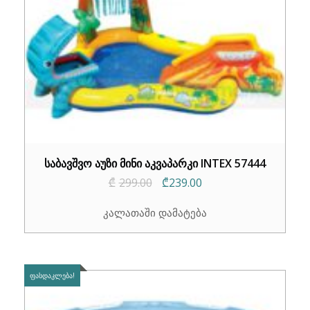
საბავშვო აუზი მინი აკვაპარკი INTEX 57444
Original
Current
₾
299.00
₾
239.00
price
price
კალათაში დამატება
was:
is:
₾299.00.
₾239.00.
ᲤᲐᲡᲓᲐᲙᲚᲔᲑᲐ!