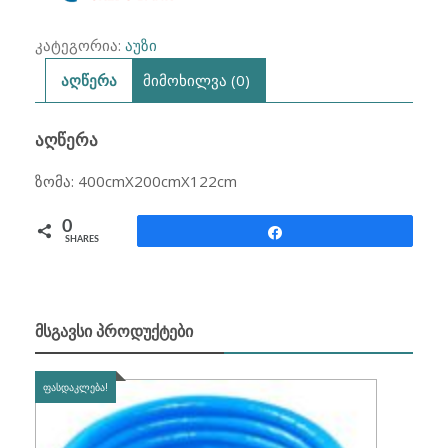
კატეგორია:
აუზი
აღწერა
მიმოხილვა (0)
ᲐᲦᲬᲔᲠᲐ
ზომა: 400cmX200cmX122cm
0
Share
SHARES
ᲛᲡᲒᲐᲕᲡᲘ ᲞᲠᲝᲓᲣᲥᲢᲔᲑᲘ
ᲤᲐᲡᲓᲐᲙᲚᲔᲑᲐ!