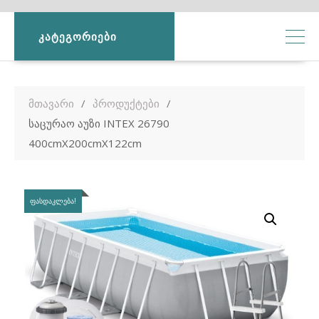
ᲙᲐᲢᲔᲒᲝᲠᲘᲔᲑᲘ
მთავარი
პროდუქტები
საცურაო აუზი INTEX 26790
400cmX200cmX122cm
ᲤᲐᲡᲓᲐᲙᲚᲔᲑᲐ!