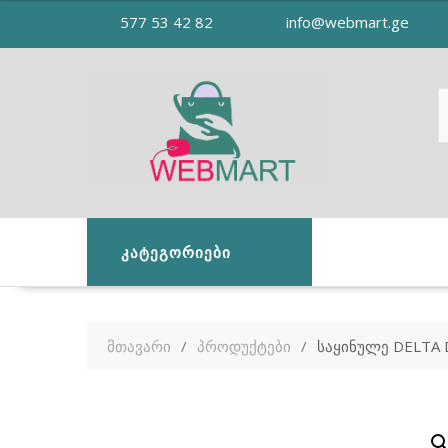
Skip
577 53 42 82
info@webmart.ge
to
content
ᲙᲐᲢᲔᲒᲝᲠᲘᲔᲑᲘ
მთავარი
პროდუქტები
საყინულე DELTA 