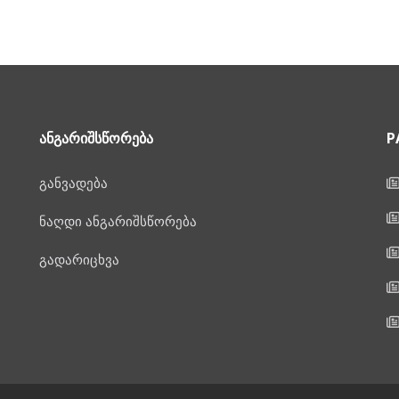
ᲐᲜᲒᲐᲠᲘᲨᲡᲬᲝᲠᲔᲑᲐ
P
განვადება
ნაღდი ანგარიშსწორება
გადარიცხვა