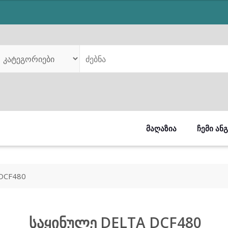
ᲛᲐᲦᲐᲖᲘᲐ
ᲩᲔᲛᲘ ᲐᲜ
DCF480
საყინულე DELTA DCF480