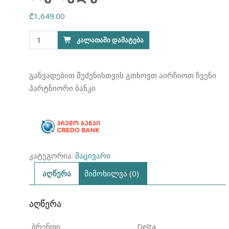
₾
1,649.00
რაოდენობა:
ᲙᲐᲚᲐᲗᲐᲨᲘ ᲓᲐᲛᲐᲢᲔᲑᲐ
საყინულე
DELTA
DCF480
განვადებით შეძენისთვის გთხოვთ აირჩიოთ ჩვენი
პარტნიორი ბანკი
კატეგორია:
მაცივარი
აღწერა
მიმოხილვა (0)
ᲐᲦᲬᲔᲠᲐ
ბრენდი
Delta