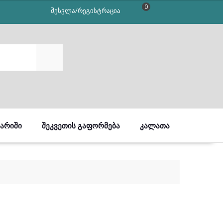
0
შესვლა/რეგისტრაცია
SEARCH
ᲒᲐᲠᲘᲨᲘ
ᲨᲔᲙᲕᲔᲗᲘᲡ ᲒᲐᲤᲝᲠᲛᲔᲑᲐ
ᲙᲐᲚᲐᲗᲐ