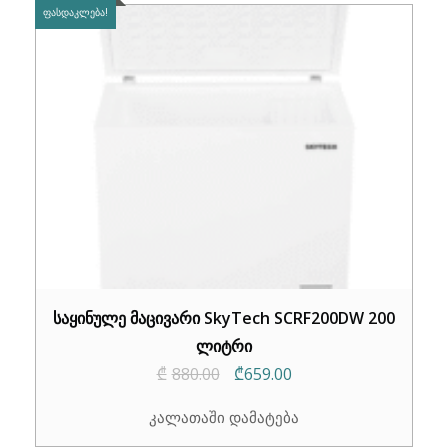
ᲤᲐᲡᲓᲐᲙᲚᲔᲑᲐ!
საყინულე მაცივარი SkyTech SCRF200DW 200
ლიტრი
Original
Current
₾
880.00
₾
659.00
price
price
კალათაში დამატება
was:
is: