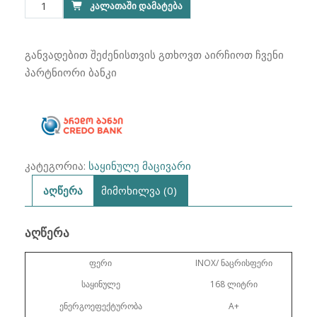
რაოდენობა:
ᲙᲐᲚᲐᲗᲐᲨᲘ ᲓᲐᲛᲐᲢᲔᲑᲐ
was:
is:
საყინულე
₾1,140.00.
₾799.00.
მაცივარი
SKYTECH
განვადებით შეძენისთვის გთხოვთ აირჩიოთ ჩვენი
SFRG5215N
პარტნიორი ბანკი
168
ლიტრი
კატეგორია:
საყინულე მაცივარი
აღწერა
მიმოხილვა (0)
ᲐᲦᲬᲔᲠᲐ
ფერი
INOX/ ნაცრისფერი
საყინულე
168 ლიტრი
ენერგოეფექტურობა
A+