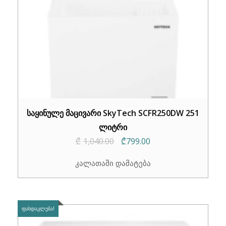
საყინულე მაცივარი SkyTech SCFR250DW 251
ლიტრი
Original
Current
₾
1,040.00
₾
799.00
price
price
კალათაში დამატება
was:
is:
₾1,040.00.
₾799.00.
ᲤᲐᲡᲓᲐᲙᲚᲔᲑᲐ!