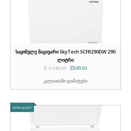
საყინულე მაცივარი SkyTech SCFR290DW 290
ლიტრი
Original
Current
₾
1,140.00
₾
849.00
price
price
კალათაში დამატება
was:
is:
₾1,140.00.
₾849.00.
ᲤᲐᲡᲓᲐᲙᲚᲔᲑᲐ!