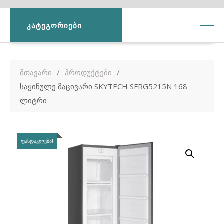
ᲙᲐᲢᲔᲒᲝᲠᲘᲔᲑᲘ
მთავარი
პროდუქტები
საყინულე მაცივარი SKYTECH SFRG5215N 168
ლიტრი
ᲤᲐᲡᲓᲐᲙᲚᲔᲑᲐ!