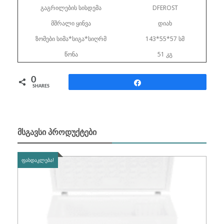
გაგრილების სისდემა
DFEROST
მშრალი ყინვა
დიახ
ზომები სიმა*სიგა*სიღრმ
143*55*57 სმ
წონა
51 კგ
0
Share
SHARES
ᲛᲡᲒᲐᲕᲡᲘ ᲞᲠᲝᲓᲣᲥᲢᲔᲑᲘ
ᲤᲐᲡᲓᲐᲙᲚᲔᲑᲐ!