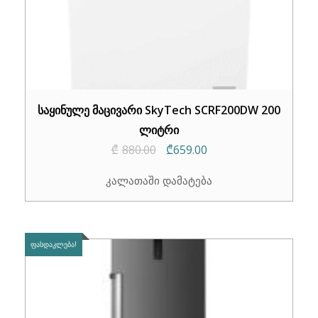
საყინულე მაცივარი SkyTech SCRF200DW 200
ლიტრი
Original
Current
₾
880.00
₾
659.00
price
price
კალათაში დამატება
was:
is:
₾880.00.
₾659.00.
ᲤᲐᲡᲓᲐᲙᲚᲔᲑᲐ!