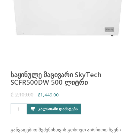
საყინულე მაცივარი SkyTech
SCFR500DW 500 ლიტრი
₾
2,100.00
Original
Current
₾
1,449.00
price
price
რაოდენობა:
ᲙᲐᲚᲐᲗᲐᲨᲘ ᲓᲐᲛᲐᲢᲔᲑᲐ
was:
is:
საყინულე
₾2,100.00.
₾1,449.00.
მაცივარი
SkyTech
განვადებით შეძენისთვის გთხოვთ აირჩიოთ ჩვენი