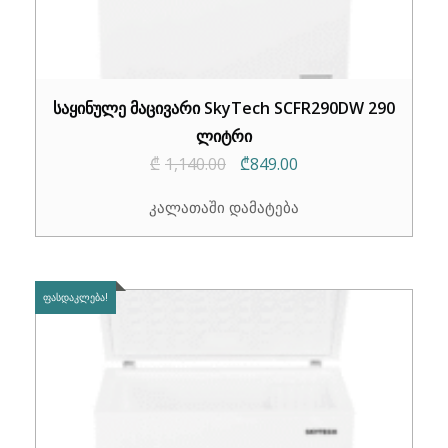
საყინულე მაცივარი SkyTech SCFR290DW 290
ლიტრი
Original
Current
₾
1,140.00
₾
849.00
price
price
კალათაში დამატება
was:
is:
₾1,140.00.
₾849.00.
ᲤᲐᲡᲓᲐᲙᲚᲔᲑᲐ!