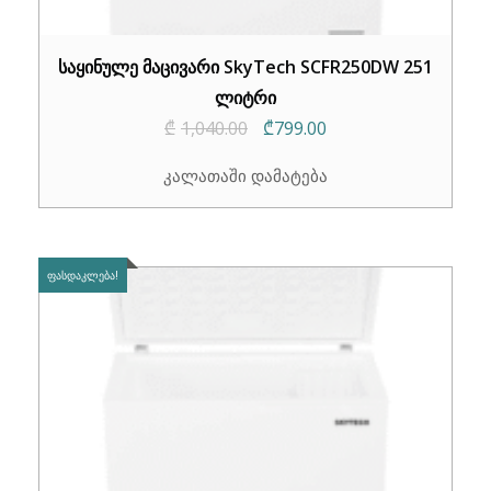
საყინულე მაცივარი SkyTech SCFR250DW 251
ლიტრი
Original
Current
₾
1,040.00
₾
799.00
price
price
კალათაში დამატება
was:
is:
₾1,040.00.
₾799.00.
ᲤᲐᲡᲓᲐᲙᲚᲔᲑᲐ!