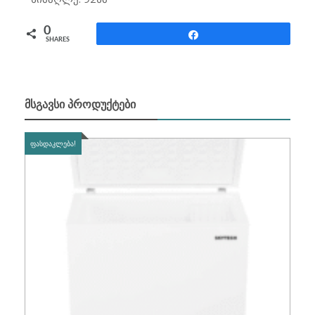
0
Share
SHARES
ᲛᲡᲒᲐᲕᲡᲘ ᲞᲠᲝᲓᲣᲥᲢᲔᲑᲘ
ᲤᲐᲡᲓᲐᲙᲚᲔᲑᲐ!