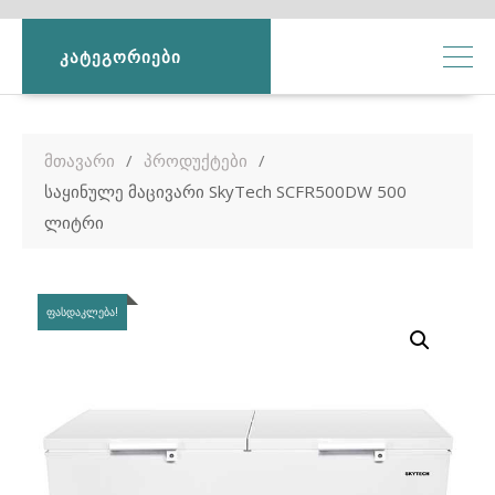
ᲙᲐᲢᲔᲒᲝᲠᲘᲔᲑᲘ
მთავარი
პროდუქტები
საყინულე მაცივარი SkyTech SCFR500DW 500
ლიტრი
ᲤᲐᲡᲓᲐᲙᲚᲔᲑᲐ!