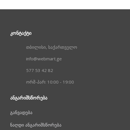
ᲙᲝᲜᲢᲐᲥᲢᲘ
თბილისი, საქართველო
info@webmart.ge
577 53 42 82
ორშ-პარ: 10:00 - 19:00
ᲐᲜᲒᲐᲠᲘᲨᲡᲬᲝᲠᲔᲑᲐ
განვადება
ნაღდი ანგარიშსწორება