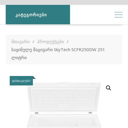
ᲙᲐᲢᲔᲒᲝᲠᲘᲔᲑᲘ
მთავარი
პროდუქტები
საყინულე მაცივარი SkyTech SCFR250DW 251
ლიტრი
ᲤᲐᲡᲓᲐᲙᲚᲔᲑᲐ!