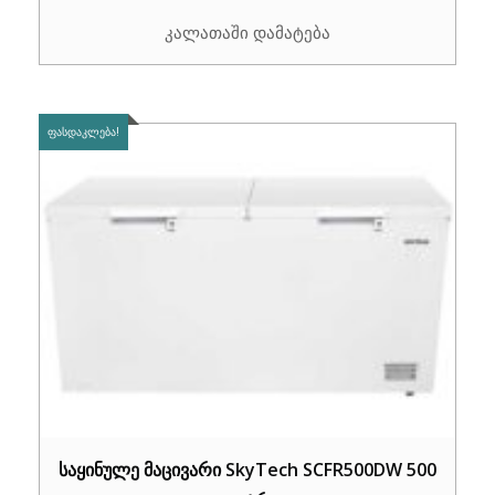
price
price
კალათაში დამატება
was:
is:
₾890.00.
₾689.00.
ᲤᲐᲡᲓᲐᲙᲚᲔᲑᲐ!
საყინულე მაცივარი SkyTech SCFR500DW 500