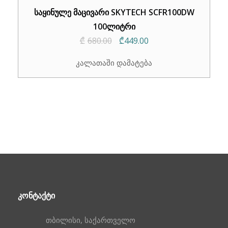
საყინულე მაცივარი SKYTECH SCFR100DW
100ლიტრი
Original
Current
₾
680.00
₾
449.00
price
price
კალათაში დამატება
was:
is:
₾680.00.
₾449.00.
ᲙᲝᲜᲢᲐᲥᲢᲘ
თბილისი, საქართველო