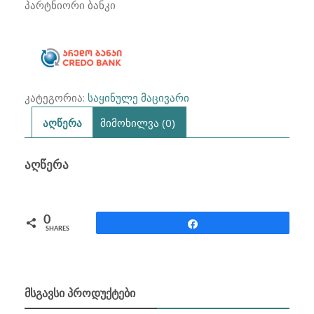
SCFR250DW
პარტნიორი ბანკი
251
ლიტრი
კატეგორია:
საყინულე მაცივარი
აღწერა
მიმოხილვა (0)
ᲐᲦᲬᲔᲠᲐ
0
Share
SHARES
ᲛᲡᲒᲐᲕᲡᲘ ᲞᲠᲝᲓᲣᲥᲢᲔᲑᲘ