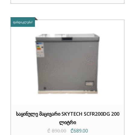
₾2,100.00.
₾1,399.00.
ᲤᲐᲡᲓᲐᲙᲚᲔᲑᲐ!
საყინულე მაცივარი SKYTECH SCFR200DG 200
ლიტრი
Original
Current
₾
890.00
₾
689.00