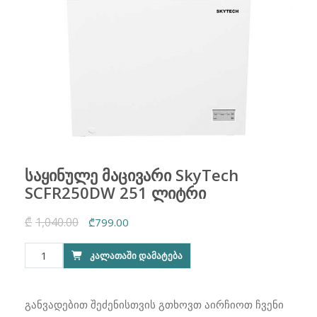
საყინულე მაცივარი SkyTech
SCFR250DW 251 ლიტრი
₾
1,040.00
Original
Current
₾
799.00
price
price
რაოდენობა:
ᲙᲐᲚᲐᲗᲐᲨᲘ ᲓᲐᲛᲐᲢᲔᲑᲐ
was:
is:
საყინულე
₾1,040.00.
₾799.00.
მაცივარი
SkyTech
განვადებით შეძენისთვის გთხოვთ აირჩიოთ ჩვენი