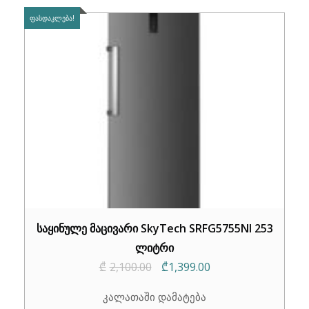
ᲤᲐᲡᲓᲐᲙᲚᲔᲑᲐ!
საყინულე მაცივარი SkyTech SRFG5755NI 253
ლიტრი
Original
Current
₾
2,100.00
₾
1,399.00
price
price
კალათაში დამატება
was:
is: