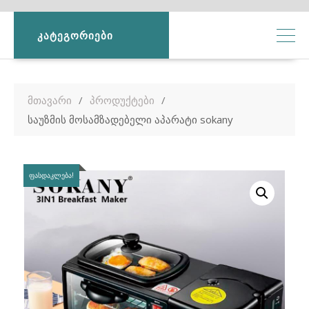
ᲙᲐᲢᲔᲒᲝᲠᲘᲔᲑᲘ
მთავარი
პროდუქტები
საუზმის მოსამზადებელი აპარატი sokany
ᲤᲐᲡᲓᲐᲙᲚᲔᲑᲐ!