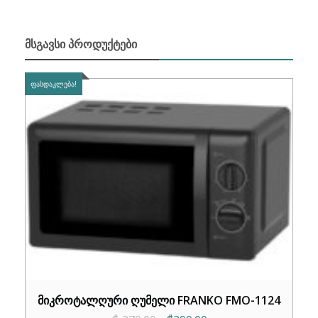
ᲛᲡᲒᲐᲕᲡᲘ ᲞᲠᲝᲓᲣᲥᲢᲔᲑᲘ
ᲤᲐᲡᲓᲐᲙᲚᲔᲑᲐ!
მიკროტალღური ღუმელი FRANKO FMO-1124