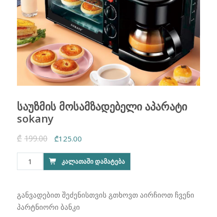
საუზმის მოსამზადებელი აპარატი
sokany
₾
199.00
Original
Current
₾
125.00
price
price
რაოდენობა:
ᲙᲐᲚᲐᲗᲐᲨᲘ ᲓᲐᲛᲐᲢᲔᲑᲐ
was:
is:
საუზმის
₾199.00.
₾125.00.
მოსამზადებელი
აპარატი
განვადებით შეძენისთვის გთხოვთ აირჩიოთ ჩვენი
sokany
პარტნიორი ბანკი