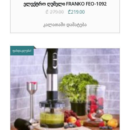
ელექტრო ღუმელი FRANKO FEO-1092
Original
Current
₾
279.00
₾
219.00
price
price
კალათაში დამატება
was:
is:
₾279.00.
₾219.00.
ᲤᲐᲡᲓᲐᲙᲚᲔᲑᲐ!