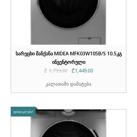
სარეცხი მანქანა MIDEA MFK03W105B/S 10.5კგ
ინვენტორული
Original
Current
₾
1,799.00
₾
1,449.00
price
price
კალათაში დამატება
was:
is:
₾1,799.00.
₾1,449.00.
ᲤᲐᲡᲓᲐᲙᲚᲔᲑᲐ!