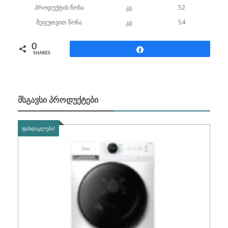
პროდუქტის წონა
კგ
52
შეფუთვით წონა
კგ
54
0
Share
SHARES
ᲛᲡᲒᲐᲕᲡᲘ ᲞᲠᲝᲓᲣᲥᲢᲔᲑᲘ
ᲤᲐᲡᲓᲐᲙᲚᲔᲑᲐ!