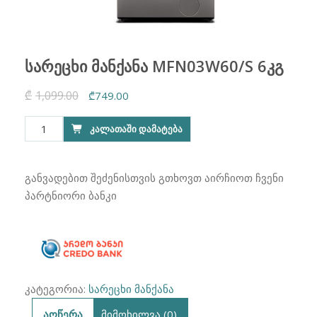
სარეცხი მანქანა MFN03W60/S 6კგ
₾
1,099.00
Original
Current
₾
749.00
price
price
რაოდენობა:
ᲙᲐᲚᲐᲗᲐᲨᲘ ᲓᲐᲛᲐᲢᲔᲑᲐ
was:
is:
სარეცხი
₾1,099.00.
₾749.00.
მანქანა
MFN03W60/S
განვადებით შეძენისთვის გთხოვთ აირჩიოთ ჩვენი
6კგ
პარტნიორი ბანკი
კატეგორია:
სარეცხი მანქანა
აღწერა
მიმოხილვა (0)