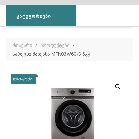
ᲙᲐᲢᲔᲒᲝᲠᲘᲔᲑᲘ
მთავარი
პროდუქტები
სარეცხი მანქანა MFN03W60/S 6კგ
ᲤᲐᲡᲓᲐᲙᲚᲔᲑᲐ!