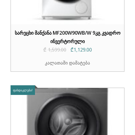
სარეცხი მანქანა MF200W90WB/W 9კგ კვადრო
ინვერტორული
Original
Current
₾
1,599.00
₾
1,129.00
price
price
კალათაში დამატება
was:
is:
₾1,599.00.
₾1,129.00.
ᲤᲐᲡᲓᲐᲙᲚᲔᲑᲐ!