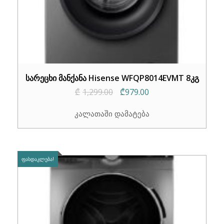
სარეცხი მანქანა Hisense WFQP8014EVMT 8კგ
Original
Current
₾
1,299.00
₾
979.00
price
price
კალათაში დამატება
was:
is:
₾1,299.00.
₾979.00.
ᲤᲐᲡᲓᲐᲙᲚᲔᲑᲐ!