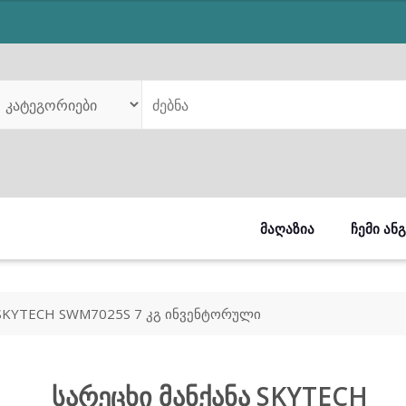
:
is:
049.00.
₾699.00.
ᲛᲐᲦᲐᲖᲘᲐ
ᲩᲔᲛᲘ ᲐᲜ
 SKYTECH SWM7025S 7 კგ ინვენტორული
სარეცხი მანქანა SKYTECH