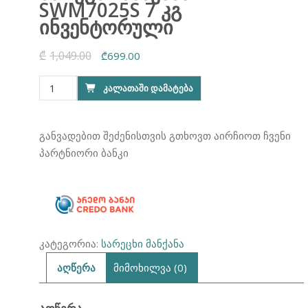
SWM7025S 7 კგ
ინვენტორული
₾
1,049.00
Original
Current
₾
699.00
price
price
რაოდენობა:
ᲙᲐᲚᲐᲗᲐᲨᲘ ᲓᲐᲛᲐᲢᲔᲑᲐ
was:
is:
სარეცხი
₾1,049.00.
₾699.00.
მანქანა
SKYTECH
განვადებით შეძენისთვის გთხოვთ აირჩიოთ ჩვენი
SWM7025S
პარტნიორი ბანკი
7
კგ
ინვენტორული
კატეგორია:
სარეცხი მანქანა
აღწერა
მიმოხილვა (0)