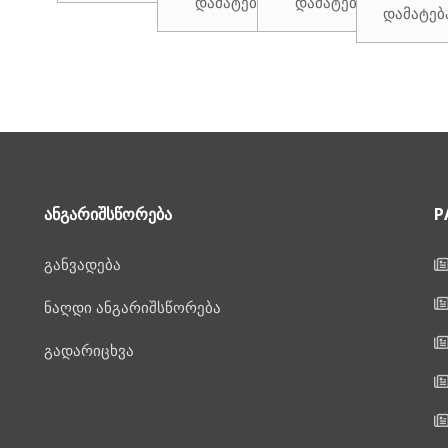
დამატება
დამატება
დამატებ
₾969.00.
₾979.00.
ᲐᲜᲒᲐᲠᲘᲨᲡᲬᲝᲠᲔᲑᲐ
P
განვადება
ნაღდი ანგარიშსწორება
გადარიცხვა