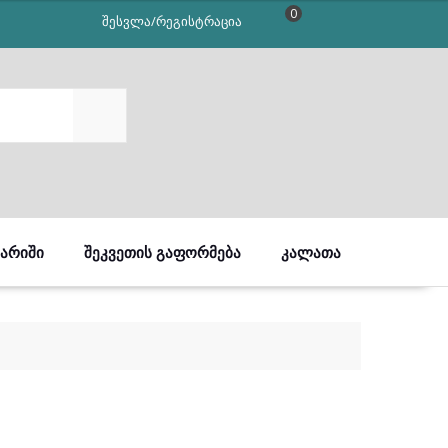
0
შესვლა/რეგისტრაცია
SEARCH
ᲒᲐᲠᲘᲨᲘ
ᲨᲔᲙᲕᲔᲗᲘᲡ ᲒᲐᲤᲝᲠᲛᲔᲑᲐ
ᲙᲐᲚᲐᲗᲐ