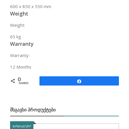
600 x 850 x 550 mm
Weight
Weight:
65 kg
Warranty
Warranty:
12
Months
0
Share
SHARES
ᲛᲡᲒᲐᲕᲡᲘ ᲞᲠᲝᲓᲣᲥᲢᲔᲑᲘ
ᲤᲐᲡᲓᲐᲙᲚᲔᲑᲐ!