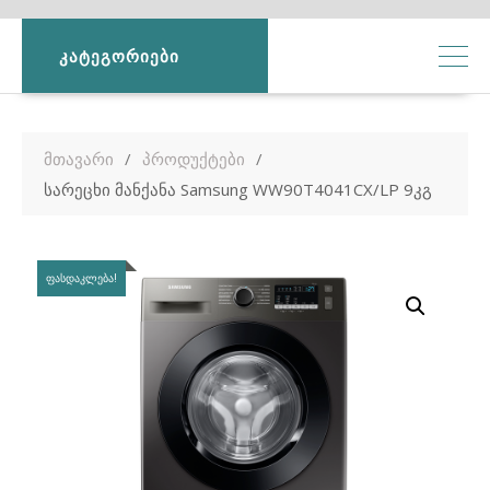
ᲙᲐᲢᲔᲒᲝᲠᲘᲔᲑᲘ
მთავარი
პროდუქტები
სარეცხი მანქანა Samsung WW90T4041CX/LP 9კგ
ᲤᲐᲡᲓᲐᲙᲚᲔᲑᲐ!