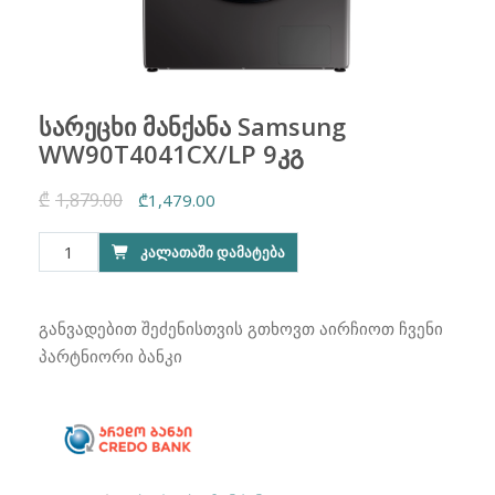
სარეცხი მანქანა Samsung
WW90T4041CX/LP 9კგ
₾
1,879.00
Original
Current
₾
1,479.00
price
price
რაოდენობა:
ᲙᲐᲚᲐᲗᲐᲨᲘ ᲓᲐᲛᲐᲢᲔᲑᲐ
was:
is:
სარეცხი
₾1,879.00.
₾1,479.00.
მანქანა
Samsung
განვადებით შეძენისთვის გთხოვთ აირჩიოთ ჩვენი
WW90T4041CX/LP
პარტნიორი ბანკი
9კგ