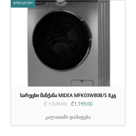
ᲤᲐᲡᲓᲐᲙᲚᲔᲑᲐ!
სარეცხი მანქანა MIDEA MFK03W80B/S 8კგ
Original
Current
₾
1,520.00
₾
1,199.00
price
price
კალათაში დამატება
was:
is:
₾1,520.00.
₾1,199.00.