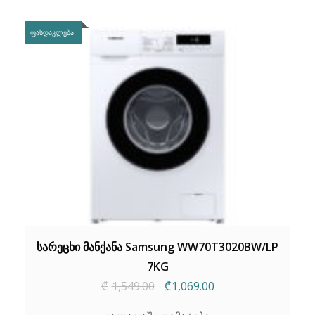
ᲤᲐᲡᲓᲐᲙᲚᲔᲑᲐ!
სარეცხი მანქანა Samsung WW70T3020BW/LP
7KG
Original
Current
₾
1,549.00
₾
1,069.00
price
price