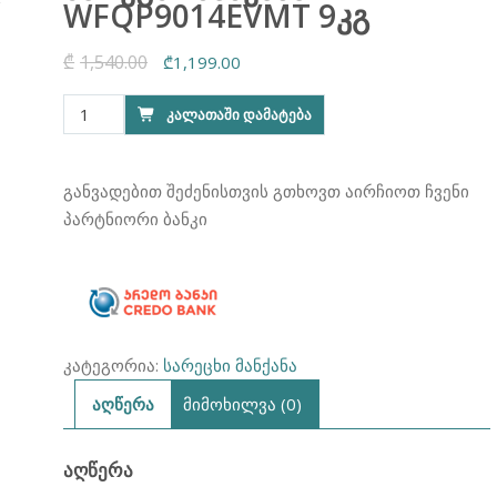
WFQP9014EVMT 9კგ
₾
1,540.00
Original
Current
₾
1,199.00
price
price
რაოდენობა:
ᲙᲐᲚᲐᲗᲐᲨᲘ ᲓᲐᲛᲐᲢᲔᲑᲐ
was:
is:
სარეცხი
₾1,540.00.
₾1,199.00.
მანქანა
Hisense
განვადებით შეძენისთვის გთხოვთ აირჩიოთ ჩვენი
WFQP9014EVMT
პარტნიორი ბანკი
9კგ
კატეგორია:
სარეცხი მანქანა
აღწერა
მიმოხილვა (0)
ᲐᲦᲬᲔᲠᲐ