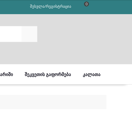
0
შესვლა/რეგისტრაცია
SEARCH
ᲒᲐᲠᲘᲨᲘ
ᲨᲔᲙᲕᲔᲗᲘᲡ ᲒᲐᲤᲝᲠᲛᲔᲑᲐ
ᲙᲐᲚᲐᲗᲐ