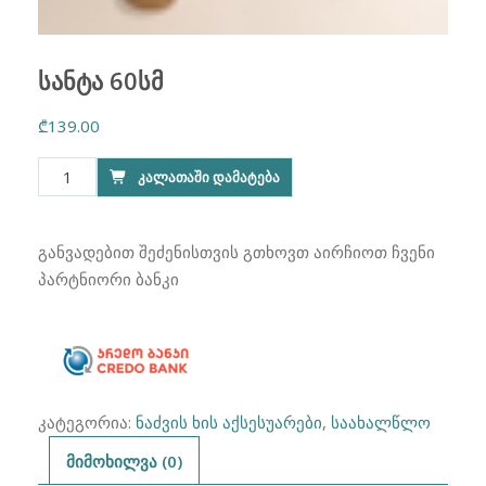
სანტა 60სმ
₾
139.00
რაოდენობა:
ᲙᲐᲚᲐᲗᲐᲨᲘ ᲓᲐᲛᲐᲢᲔᲑᲐ
სანტა
60სმ
განვადებით შეძენისთვის გთხოვთ აირჩიოთ ჩვენი
პარტნიორი ბანკი
კატეგორია:
ნაძვის ხის აქსესუარები
,
საახალწლო
მიმოხილვა (0)