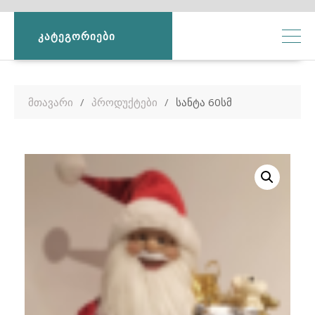
ᲙᲐᲢᲔᲒᲝᲠᲘᲔᲑᲘ
მთავარი
პროდუქტები
სანტა 60სმ