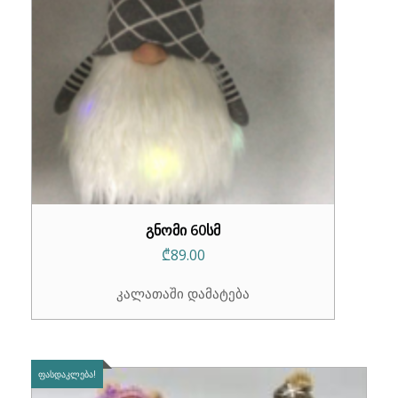
გნომი 60სმ
₾
89.00
კალათაში დამატება
ᲤᲐᲡᲓᲐᲙᲚᲔᲑᲐ!