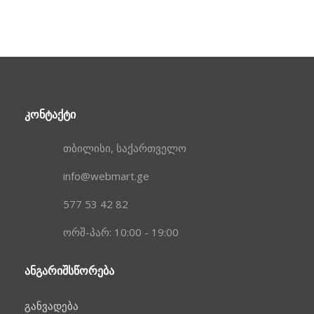
ᲙᲝᲜᲢᲐᲥᲢᲘ
თბილისი, საქართველო
info@webmart.ge
577 53 42 82
ორშ-პარ: 10:00 - 19:00
ᲐᲜᲒᲐᲠᲘᲨᲡᲬᲝᲠᲔᲑᲐ
განვადება