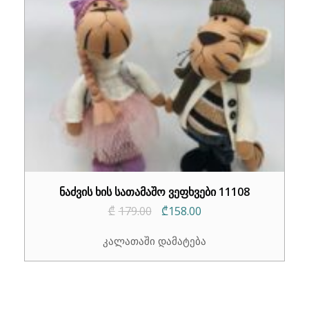
ნაძვის ხის სათამაშო ვეფხვები 11108
Original
Current
₾
179.00
₾
158.00
price
price
კალათაში დამატება
was:
is:
₾179.00.
₾158.00.