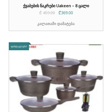
ქვაბების ნაკრები Uakeen – 8 ცალი
Original
Current
₾
459.00
₾
369.00
price
price
კალათაში დამატება
was:
is:
₾459.00.
₾369.00.
ᲤᲐᲡᲓᲐᲙᲚᲔᲑᲐ!