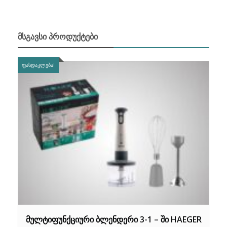
ᲛᲡᲒᲐᲕᲡᲘ ᲞᲠᲝᲓᲣᲥᲢᲔᲑᲘ
ᲤᲐᲡᲓᲐᲙᲚᲔᲑᲐ!
მულტიფუნქციური ბლენდერი 3-1 – ში HAEGER