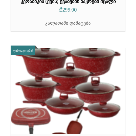
კერამიკის (ქვის) ქვაბების ნაკრები 4ცალი
₾
299.00
კალათაში დამატება
ᲤᲐᲡᲓᲐᲙᲚᲔᲑᲐ!