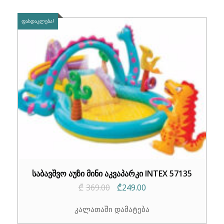
ᲤᲐᲡᲓᲐᲙᲚᲔᲑᲐ!
საბავშვო აუზი მინი აკვაპარკი INTEX 57135
Original
Current
₾
369.00
₾
249.00
price
price
კალათაში დამატება
was:
is: