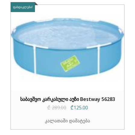
ᲤᲐᲡᲓᲐᲙᲚᲔᲑᲐ!
საბავშვო კარკასული აუზი Bestway 56283
Original
Current
₾
289.00
₾
125.00
price
price
კალათაში დამატება
was:
is:
₾289.00.
₾125.00.