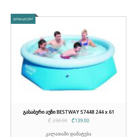
₾369.00.
₾249.00.
ᲤᲐᲡᲓᲐᲙᲚᲔᲑᲐ!
გასაბერი აუზი BESTWAY 57448 244 x 61
Original
Current
₾
230.00
₾
139.00
price
price
კალათაში დამატება