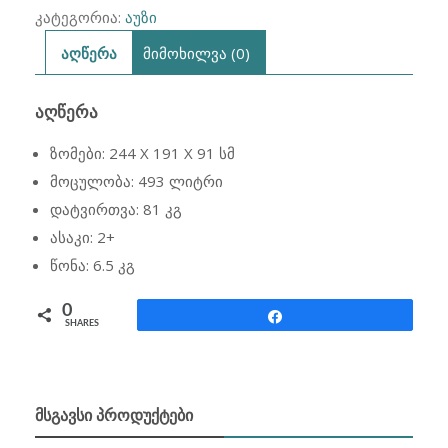
კატეგორია:
აუზი
აღწერა
მიმოხილვა (0)
ᲐᲦᲬᲔᲠᲐ
ზომები: 244 X 191 X 91 სმ
მოცულობა: 493 ლიტრი
დატვირთვა: 81 კგ
ასაკი: 2+
წონა: 6.5 კგ
0
Share
SHARES
ᲛᲡᲒᲐᲕᲡᲘ ᲞᲠᲝᲓᲣᲥᲢᲔᲑᲘ