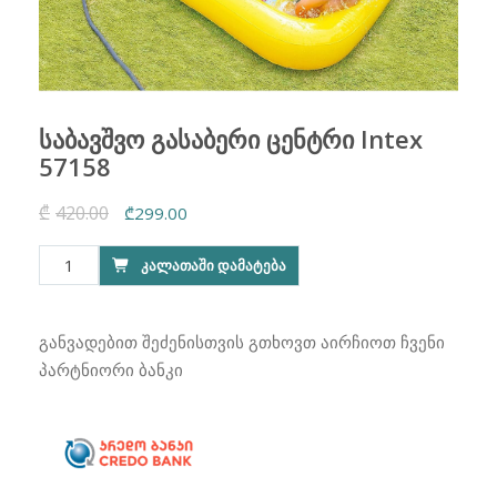
საბავშვო გასაბერი ცენტრი Intex
57158
₾
420.00
Original
Current
₾
299.00
price
price
რაოდენობა:
ᲙᲐᲚᲐᲗᲐᲨᲘ ᲓᲐᲛᲐᲢᲔᲑᲐ
was:
is:
საბავშვო
₾420.00.
₾299.00.
გასაბერი
ცენტრი
განვადებით შეძენისთვის გთხოვთ აირჩიოთ ჩვენი
Intex
პარტნიორი ბანკი
57158