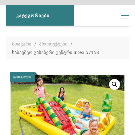
ᲙᲐᲢᲔᲒᲝᲠᲘᲔᲑᲘ
მთავარი
პროდუქტები
საბავშვო გასაბერი ცენტრი Intex 57158
ᲤᲐᲡᲓᲐᲙᲚᲔᲑᲐ!