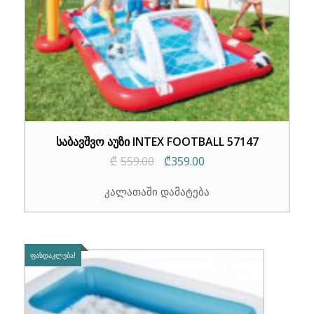
საბავშვო აუზი INTEX FOOTBALL 57147
Original
Current
₾
559.00
₾
359.00
price
price
კალათაში დამატება
was:
is:
₾559.00.
₾359.00.
ᲤᲐᲡᲓᲐᲙᲚᲔᲑᲐ!