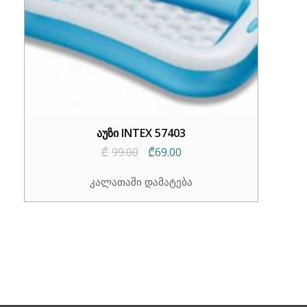
აუზი INTEX 57403
Original
Current
₾
99.00
₾
69.00
price
price
კალათაში დამატება
was:
is:
₾99.00.
₾69.00.