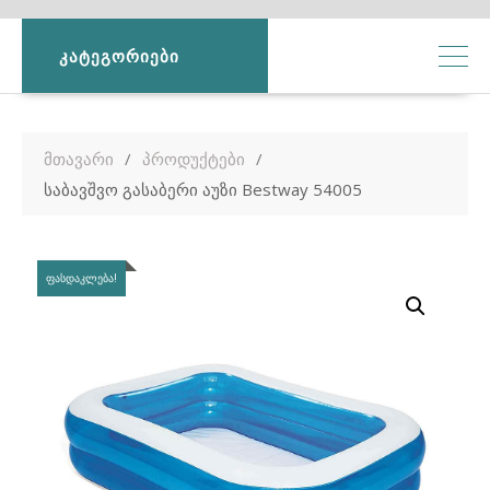
ᲙᲐᲢᲔᲒᲝᲠᲘᲔᲑᲘ
მთავარი
პროდუქტები
საბავშვო გასაბერი აუზი Bestway 54005
ᲤᲐᲡᲓᲐᲙᲚᲔᲑᲐ!