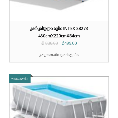
კარკასული აუზი INTEX 28273
450cmX220cmX84cm
Original
Current
₾
830.00
₾
499.00
price
price
კალათაში დამატება
was:
is:
₾830.00.
₾499.00.
ᲤᲐᲡᲓᲐᲙᲚᲔᲑᲐ!