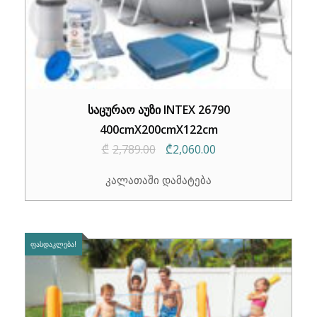
საცურაო აუზი INTEX 26790
400cmX200cmX122cm
Original
Current
₾
2,789.00
₾
2,060.00
price
price
კალათაში დამატება
was:
is:
₾2,789.00.
₾2,060.00.
ᲤᲐᲡᲓᲐᲙᲚᲔᲑᲐ!