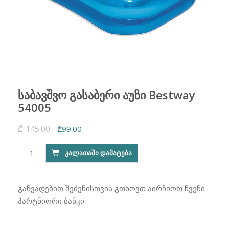
საბავშვო გასაბერი აუზი Bestway
54005
₾
145.00
Original
Current
₾
99.00
price
price
რაოდენობა:
ᲙᲐᲚᲐᲗᲐᲨᲘ ᲓᲐᲛᲐᲢᲔᲑᲐ
was:
is:
საბავშვო
₾145.00.
₾99.00.
გასაბერი
აუზი
განვადებით შეძენისთვის გთხოვთ აირჩიოთ ჩვენი
Bestway
პარტნიორი ბანკი
54005