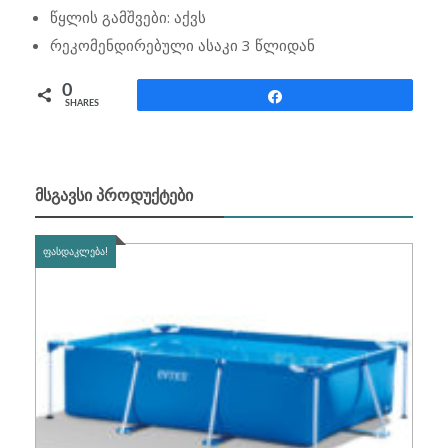
წყლის გამშვები: აქვს
რეკომენდირებული ასაკი 3 წლიდან
0
Share
SHARES
ᲛᲡᲒᲐᲕᲡᲘ ᲞᲠᲝᲓᲣᲥᲢᲔᲑᲘ
ᲤᲐᲡᲓᲐᲙᲚᲔᲑᲐ!