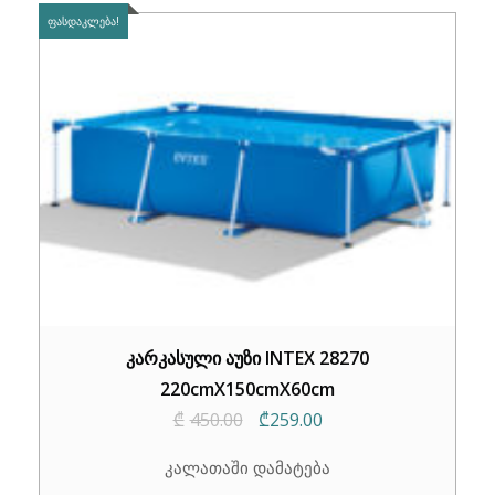
ᲤᲐᲡᲓᲐᲙᲚᲔᲑᲐ!
კარკასული აუზი INTEX 28270
220cmX150cmX60cm
Original
Current
₾
450.00
₾
259.00
price
price
კალათაში დამატება
was:
is: