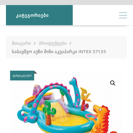
ᲙᲐᲢᲔᲒᲝᲠᲘᲔᲑᲘ
მთავარი
პროდუქტები
საბავშვო აუზი მინი აკვაპარკი INTEX 57135
ᲤᲐᲡᲓᲐᲙᲚᲔᲑᲐ!