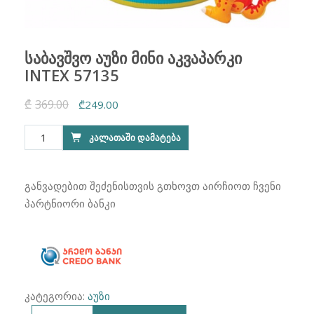
საბავშვო აუზი მინი აკვაპარკი
INTEX 57135
₾
369.00
Original
Current
₾
249.00
price
price
რაოდენობა:
ᲙᲐᲚᲐᲗᲐᲨᲘ ᲓᲐᲛᲐᲢᲔᲑᲐ
was:
is:
საბავშვო
₾369.00.
₾249.00.
აუზი
მინი
განვადებით შეძენისთვის გთხოვთ აირჩიოთ ჩვენი
აკვაპარკი
პარტნიორი ბანკი
INTEX
57135
კატეგორია:
აუზი