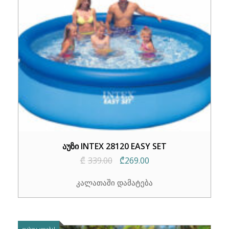
აუზი INTEX 28120 EASY SET
Original
Current
₾
339.00
₾
269.00
price
price
კალათაში დამატება
was:
is:
₾339.00.
₾269.00.
ᲤᲐᲡᲓᲐᲙᲚᲔᲑᲐ!