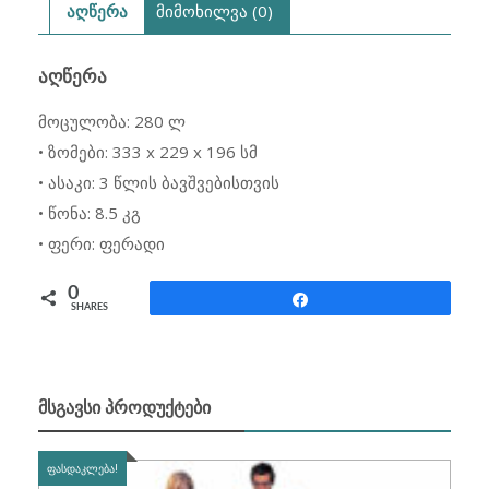
აღწერა
მიმოხილვა (0)
ᲐᲦᲬᲔᲠᲐ
მოცულობა: 280 ლ
• ზომები: 333 x 229 x 196 სმ
• ასაკი: 3 წლის ბავშვებისთვის
• წონა: 8.5 კგ
• ფერი: ფერადი
0
Share
SHARES
ᲛᲡᲒᲐᲕᲡᲘ ᲞᲠᲝᲓᲣᲥᲢᲔᲑᲘ
ᲤᲐᲡᲓᲐᲙᲚᲔᲑᲐ!