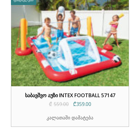
საბავშვო აუზი INTEX FOOTBALL 57147
Original
Current
₾
559.00
₾
359.00
price
price
კალათაში დამატება
was:
is:
₾559.00.
₾359.00.