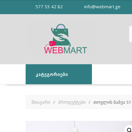
Skip
577 53 42 82
info@webmart.ge
to
content
ᲙᲐᲢᲔᲒᲝᲠᲘᲔᲑᲘ
მთავარი
პროდუქტები
თოვლის ბაბუა S1