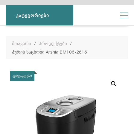
ᲙᲐᲢᲔᲒᲝᲠᲘᲔᲑᲘ
მთავარი
პროდუქტები
პურის საცხობი Arshia BM106-2616
ᲤᲐᲡᲓᲐᲙᲚᲔᲑᲐ!