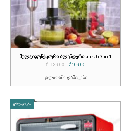
მულტიფუნქციური ბლენდერი bosch 3 in 1
Original
Current
₾
189.00
₾
109.00
price
price
კალათაში დამატება
was:
is:
₾189.00.
₾109.00.
ᲤᲐᲡᲓᲐᲙᲚᲔᲑᲐ!