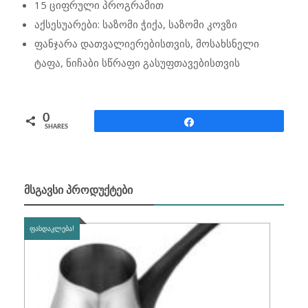
15 ციფრული პროგრამით
აქსესუარები: საზომი ჭიქა, საზომი კოვზი
ფანჯარა დათვალიერებისთვის, მოსახსნელი
ტაფა, ნიჩაბი სწრაფი გასუფთავებისთვის
0
Share
SHARES
ᲛᲡᲒᲐᲕᲡᲘ ᲞᲠᲝᲓᲣᲥᲢᲔᲑᲘ
ᲤᲐᲡᲓᲐᲙᲚᲔᲑᲐ!