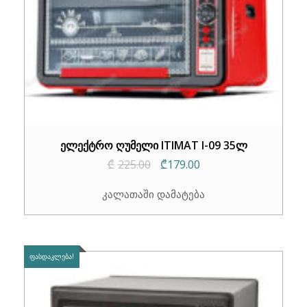
ელექტრო ღუმელი ITIMAT I-09 35ლ
Original
Current
₾
225.00
₾
179.00
price
price
კალათაში დამატება
was:
is:
₾225.00.
₾179.00.
ᲤᲐᲡᲓᲐᲙᲚᲔᲑᲐ!