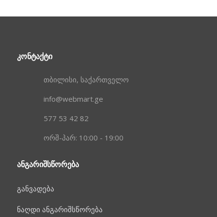
ᲙᲝᲜᲢᲐᲥᲢᲘ
თბილისი, საქართველო
info@webmart.ge
577 53 42 82
ორშ-პარ: 10:00 - 19:00
ᲐᲜᲒᲐᲠᲘᲨᲡᲬᲝᲠᲔᲑᲐ
განვადება
ნაღდი ანგარიშსწორება