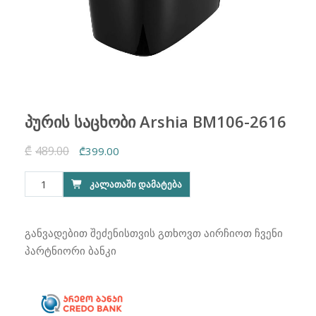
პურის საცხობი Arshia BM106-2616
₾
489.00
Original
Current
₾
399.00
price
price
რაოდენობა:
ᲙᲐᲚᲐᲗᲐᲨᲘ ᲓᲐᲛᲐᲢᲔᲑᲐ
was:
is:
პურის
₾489.00.
₾399.00.
საცხობი
Arshia
განვადებით შეძენისთვის გთხოვთ აირჩიოთ ჩვენი
BM106-
პარტნიორი ბანკი
2616