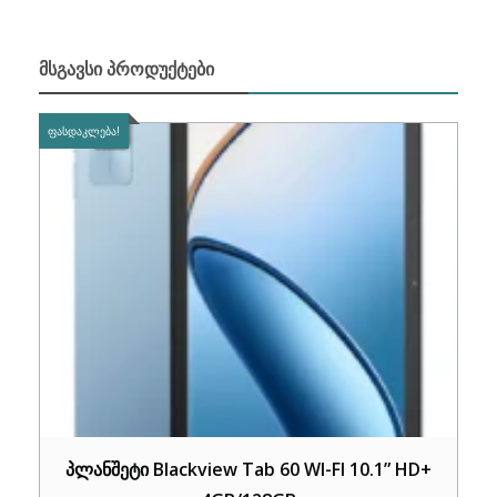
ᲛᲡᲒᲐᲕᲡᲘ ᲞᲠᲝᲓᲣᲥᲢᲔᲑᲘ
ᲤᲐᲡᲓᲐᲙᲚᲔᲑᲐ!
პლანშეტი Blackview Tab 60 WI-FI 10.1” HD+