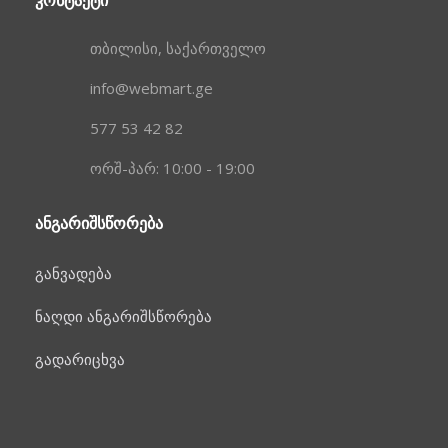
ᲙᲝᲜᲢᲐᲥᲢᲘ
თბილისი, საქართველო
info@webmart.ge
577 53 42 82
ორშ-პარ: 10:00 - 19:00
ᲐᲜᲒᲐᲠᲘᲨᲡᲬᲝᲠᲔᲑᲐ
განვადება
ნაღდი ანგარიშსწორება
გადარიცხვა