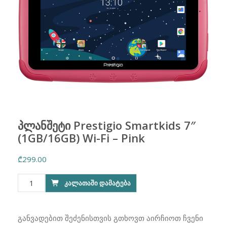
პლანშეტი Prestigio Smartkids 7″
(1GB/16GB) Wi-Fi – Pink
₾
299.00
რაოდენობა:
ᲙᲐᲚᲐᲗᲐᲨᲘ ᲓᲐᲛᲐᲢᲔᲑᲐ
პლანშეტი
Prestigio
Smartkids
განვადებით შეძენისთვის გთხოვთ აირჩიოთ ჩვენი