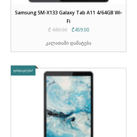
Samsung SM-X133 Galaxy Tab A11 4/64GB Wi-
Fi
Original
Current
₾
680.00
₾
459.00
price
price
კალათაში დამატება
was:
is:
₾680.00.
₾459.00.
ᲤᲐᲡᲓᲐᲙᲚᲔᲑᲐ!