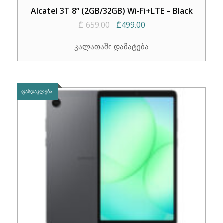
Alcatel 3T 8” (2GB/32GB) Wi-Fi+LTE – Black
Original
Current
₾
659.00
₾
499.00
price
price
კალათაში დამატება
was:
is:
₾659.00.
₾499.00.
ᲤᲐᲡᲓᲐᲙᲚᲔᲑᲐ!