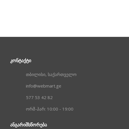
ᲙᲝᲜᲢᲐᲥᲢᲘ
თბილისი, საქართველო
info@webmart.ge
577 53 42 82
ორშ-პარ: 10:00 - 19:00
ᲐᲜᲒᲐᲠᲘᲨᲡᲬᲝᲠᲔᲑᲐ