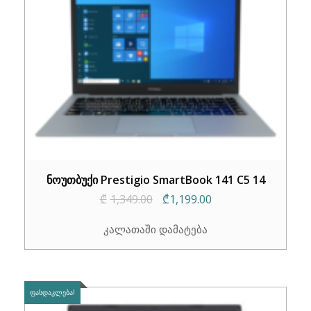
ნოუთბუქი Prestigio SmartBook 141 C5 14
Original
Current
₾
1,349.00
₾
1,199.00
price
price
კალათაში დამატება
was:
is:
₾1,349.00.
₾1,199.00.
ᲤᲐᲡᲓᲐᲙᲚᲔᲑᲐ!