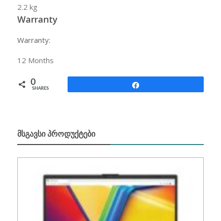
2.2 kg
Warranty
Warranty:
12
Months
0
Share
SHARES
ᲛᲡᲒᲐᲕᲡᲘ ᲞᲠᲝᲓᲣᲥᲢᲔᲑᲘ