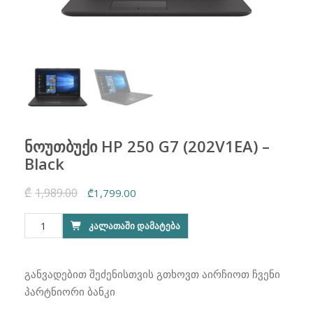
ნოუთბუქი HP 250 G7 (202V1EA) –
Black
₾
1,989.00
Original
Current
₾
1,799.00
price
price
რაოდენობა:
ᲙᲐᲚᲐᲗᲐᲨᲘ ᲓᲐᲛᲐᲢᲔᲑᲐ
was:
is:
ნოუთბუქი
₾1,989.00.
₾1,799.00.
HP
250
განვადებით შეძენისთვის გთხოვთ აირჩიოთ ჩვენი
G7
პარტნიორი ბანკი
(202V1EA)