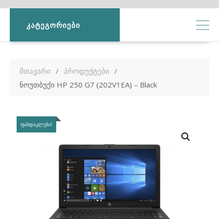
ᲙᲐᲢᲔᲒᲝᲠᲘᲔᲑᲘ
მთავარი
პროდუქტები
ნოუთბუქი HP 250 G7 (202V1EA) – Black
ᲤᲐᲡᲓᲐᲙᲚᲔᲑᲐ!