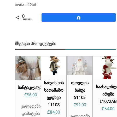
ზომა : 42სმ
0
Share
SHARES
ᲛᲡᲒᲐᲕᲡᲘ ᲞᲠᲝᲓᲣᲥᲢᲔᲑᲘ
ნაძვის ხის
თოვლის
საახალწ
სანტაკლაუსი
სათამაშო
ბაბუა
ირემი
₾
56.00
ვეფხვი
S1105
L1072AB
11108
₾
91.00
კალათაში
₾
54.00
₾
84.00
დამატება
კალათაში