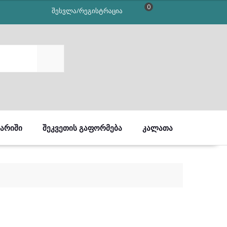
0
შესვლა/რეგისტრაცია
SEARCH
ᲒᲐᲠᲘᲨᲘ
ᲨᲔᲙᲕᲔᲗᲘᲡ ᲒᲐᲤᲝᲠᲛᲔᲑᲐ
ᲙᲐᲚᲐᲗᲐ