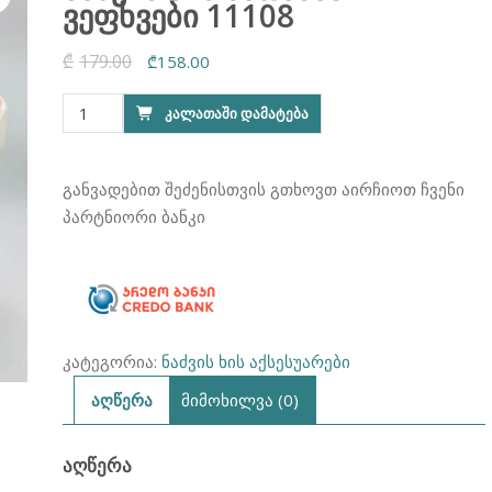
ვეფხვები 11108
₾
179.00
Original
Current
₾
158.00
price
price
რაოდენობა:
ᲙᲐᲚᲐᲗᲐᲨᲘ ᲓᲐᲛᲐᲢᲔᲑᲐ
was:
is:
ნაძვის
₾179.00.
₾158.00.
ხის
სათამაშო
განვადებით შეძენისთვის გთხოვთ აირჩიოთ ჩვენი
ვეფხვები
პარტნიორი ბანკი
11108
კატეგორია:
ნაძვის ხის აქსესუარები
აღწერა
მიმოხილვა (0)
ᲐᲦᲬᲔᲠᲐ