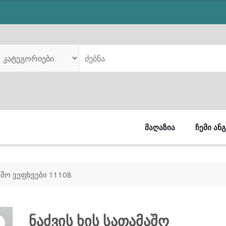
was:
is:
₾179.00.
₾158.00.
ᲛᲐᲦᲐᲖᲘᲐ
ᲩᲔᲛᲘ ᲐᲜ
აშო ვეფხვები 11108
ნაძვის ხის სათამაშო