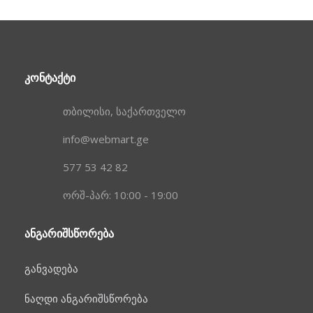
ᲙᲝᲜᲢᲐᲥᲢᲘ
თბილისი, საქართველო
info@webmart.ge
577 53 42 82
ორშ-პარ: 10:00 - 19:00
ᲐᲜᲒᲐᲠᲘᲨᲡᲬᲝᲠᲔᲑᲐ
განვადება
ნაღდი ანგარიშსწორება