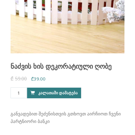
ნაძვის ხის დეკორატიული ღობე
₾
59.00
Original
Current
₾
39.00
price
price
რაოდენობა:
ᲙᲐᲚᲐᲗᲐᲨᲘ ᲓᲐᲛᲐᲢᲔᲑᲐ
was:
is:
ნაძვის
₾59.00.
₾39.00.
ხის
დეკორატიული
განვადებით შეძენისთვის გთხოვთ აირჩიოთ ჩვენი
ღობე
პარტნიორი ბანკი