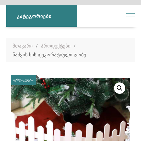
ᲙᲐᲢᲔᲒᲝᲠᲘᲔᲑᲘ
მთავარი
პროდუქტები
ნაძვის ხის დეკორატიული ღობე
ᲤᲐᲡᲓᲐᲙᲚᲔᲑᲐ!