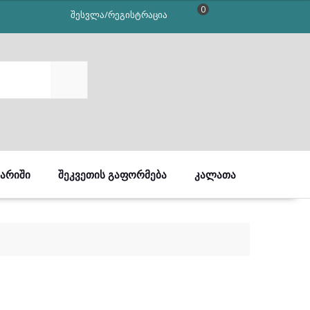
0
შესვლა/რეგისტრაცია
SEARCH
ᲒᲐᲠᲘᲨᲘ
ᲨᲔᲙᲕᲔᲗᲘᲡ ᲒᲐᲤᲝᲠᲛᲔᲑᲐ
ᲙᲐᲚᲐᲗᲐ