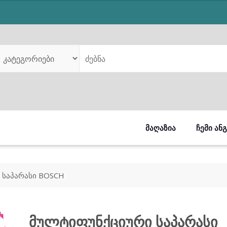
was:
is:
₾189.00.
₾89.00.
ᲛᲐᲦᲐᲖᲘᲐ
ᲩᲔᲛᲘ ᲐᲜ
 საპარასი BOSCH
მულტიფუნქციური საპარასი