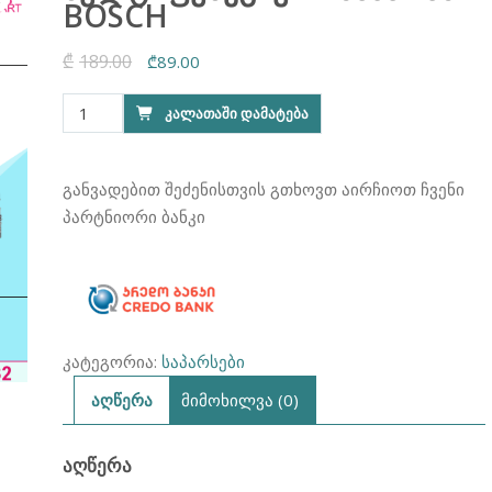
BOSCH
₾
189.00
Original
Current
₾
89.00
price
price
რაოდენობა:
ᲙᲐᲚᲐᲗᲐᲨᲘ ᲓᲐᲛᲐᲢᲔᲑᲐ
was:
is:
მულტიფუნქციური
₾189.00.
₾89.00.
საპარასი
BOSCH
განვადებით შეძენისთვის გთხოვთ აირჩიოთ ჩვენი
პარტნიორი ბანკი
კატეგორია:
საპარსები
აღწერა
მიმოხილვა (0)
ᲐᲦᲬᲔᲠᲐ