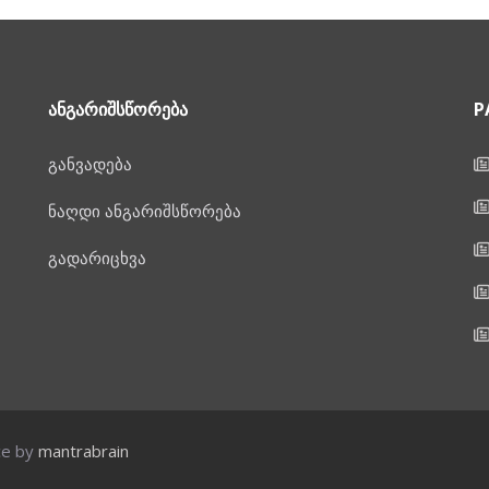
ᲐᲜᲒᲐᲠᲘᲨᲡᲬᲝᲠᲔᲑᲐ
P
განვადება
ნაღდი ანგარიშსწორება
გადარიცხვა
ce by
mantrabrain