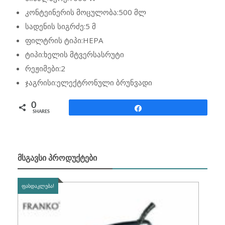
კონტეინერის მოცულობა:500 მლ
სადენის სიგრძე:5 მ
ფილტრის ტიპი:HEPA
ტიპი:ხელის მტვერსასრუტი
რეჟიმები:2
ჯაგრისი:ელექტრონული ბრუნვადი
0
Share
SHARES
ᲛᲡᲒᲐᲕᲡᲘ ᲞᲠᲝᲓᲣᲥᲢᲔᲑᲘ
ᲤᲐᲡᲓᲐᲙᲚᲔᲑᲐ!