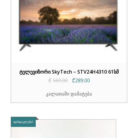
ტელევიზორი SkyTech – STV24H4310 61სმ
Original
Current
₾
569.00
₾
289.00
price
price
კალათაში დამატება
was:
is:
₾569.00.
₾289.00.
ᲤᲐᲡᲓᲐᲙᲚᲔᲑᲐ!