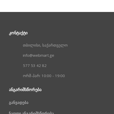
ᲙᲝᲜᲢᲐᲥᲢᲘ
თბილისი, საქართველო
info@webmart.ge
577 53 42 82
ორშ-პარ: 10:00 - 19:00
ᲐᲜᲒᲐᲠᲘᲨᲡᲬᲝᲠᲔᲑᲐ
განვადება
ნაღდი ანგარიშსწორება