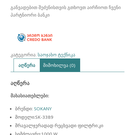
SK-
განვადებით შეძენისთვის გთხოვთ აირჩიოთ ჩვენი
3389
პარტნიორი ბანკი
კატეგორია:
საოჯახო ტექნიკა
აღწერა
მიმოხილვა (0)
ᲐᲦᲬᲔᲠᲐ
მახასიათებლები:
ბრენდი:
SOKANY
მოდელი:SK-3389
მრავალჯერადად რეცხვადი ფილტრი:კი
სიმძლავრე:1000 W