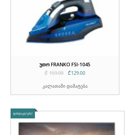
უთო FRANKO FSI-1045
Original
Current
₾
159.00
₾
129.00
price
price
კალათაში დამატება
was:
is:
₾159.00.
₾129.00.
ᲤᲐᲡᲓᲐᲙᲚᲔᲑᲐ!