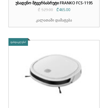
უსადენო მტვერსასრუტი FRANKO FCS-1195
Original
Current
₾
529.00
₾
465.00
price
price
კალათაში დამატება
was:
is:
₾529.00.
₾465.00.
ᲤᲐᲡᲓᲐᲙᲚᲔᲑᲐ!