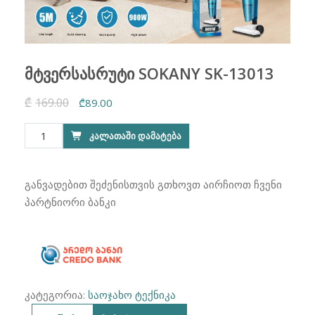
მტვერსასრუტი SOKANY SK-13013
₾
169.00
Original
Current
₾
89.00
price
price
რაოდენობა:
ᲙᲐᲚᲐᲗᲐᲨᲘ ᲓᲐᲛᲐᲢᲔᲑᲐ
was:
is:
მტვერსასრუტი
₾169.00.
₾89.00.
SOKANY
SK-
განვადებით შეძენისთვის გთხოვთ აირჩიოთ ჩვენი
13013
პარტნიორი ბანკი
კატეგორია:
საოჯახო ტექნიკა