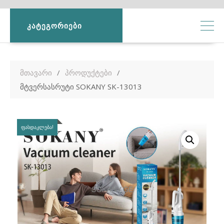
ᲙᲐᲢᲔᲒᲝᲠᲘᲔᲑᲘ
მთავარი
პროდუქტები
მტვერსასრუტი SOKANY SK-13013
ᲤᲐᲡᲓᲐᲙᲚᲔᲑᲐ!