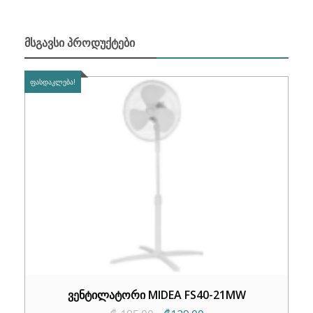
ᲛᲡᲒᲐᲕᲡᲘ ᲞᲠᲝᲓᲣᲥᲢᲔᲑᲘ
ᲤᲐᲡᲓᲐᲙᲚᲔᲑᲐ!
ვენტილატორი MIDEA FS40-21MW