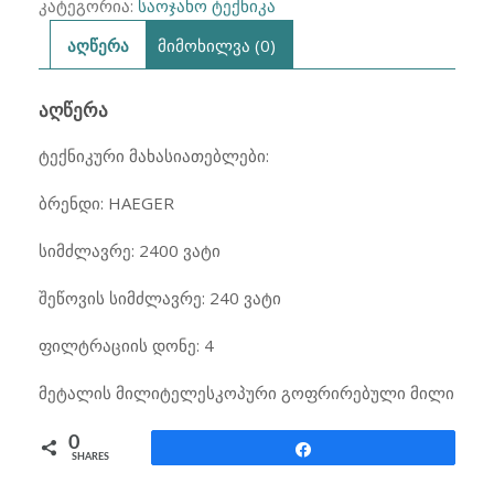
კატეგორია:
საოჯახო ტექნიკა
აღწერა
მიმოხილვა (0)
ᲐᲦᲬᲔᲠᲐ
ტექნიკური მახასიათებლები:
ბრენდი: HAEGER
სიმძლავრე: 2400 ვატი
შეწოვის სიმძლავრე: 240 ვატი
ფილტრაციის დონე: 4
მეტალის მილიტელესკოპური გოფრირებული მილი
0
Share
SHARES