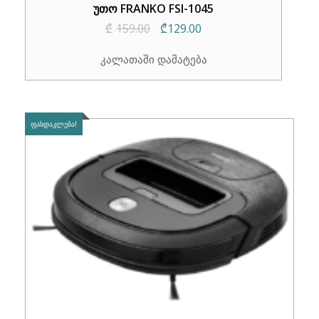
უთო FRANKO FSI-1045
Original
Current
₾
159.00
₾
129.00
price
price
კალათაში დამატება
was:
is:
₾159.00.
₾129.00.
ᲤᲐᲡᲓᲐᲙᲚᲔᲑᲐ!