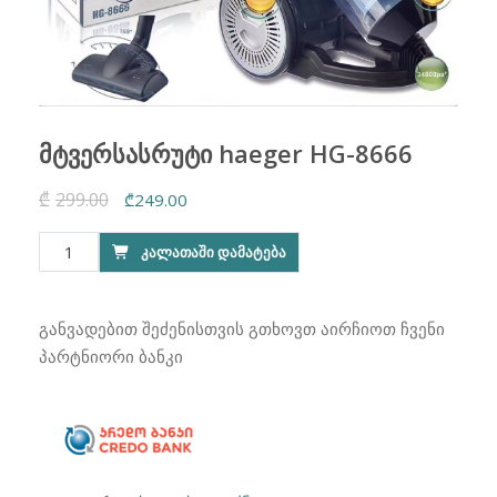
მტვერსასრუტი haeger HG-8666
₾
299.00
Original
Current
₾
249.00
price
price
რაოდენობა:
ᲙᲐᲚᲐᲗᲐᲨᲘ ᲓᲐᲛᲐᲢᲔᲑᲐ
was:
is:
მტვერსასრუტი
₾299.00.
₾249.00.
haeger
HG-
განვადებით შეძენისთვის გთხოვთ აირჩიოთ ჩვენი
8666
პარტნიორი ბანკი