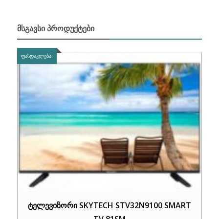
ᲛᲡᲒᲐᲕᲡᲘ ᲞᲠᲝᲓᲣᲥᲢᲔᲑᲘ
ᲤᲐᲡᲓᲐᲙᲚᲔᲑᲐ!
ტელევიზორი SKYTECH STV32N9100 SMART
TV 81SM