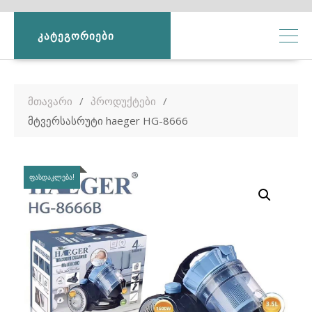
ᲙᲐᲢᲔᲒᲝᲠᲘᲔᲑᲘ
მთავარი
პროდუქტები
მტვერსასრუტი haeger HG-8666
ᲤᲐᲡᲓᲐᲙᲚᲔᲑᲐ!