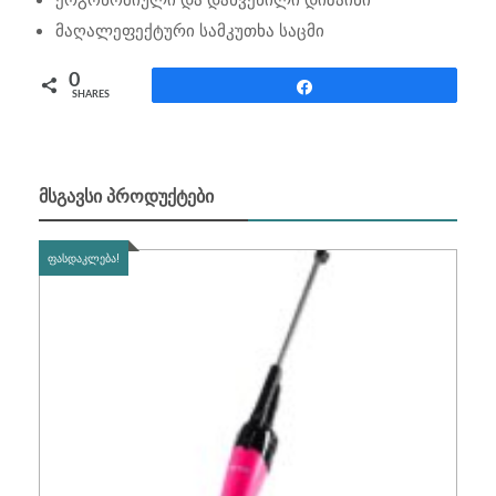
მაღალეფექტური სამკუთხა საცმი
0
Share
SHARES
ᲛᲡᲒᲐᲕᲡᲘ ᲞᲠᲝᲓᲣᲥᲢᲔᲑᲘ
ᲤᲐᲡᲓᲐᲙᲚᲔᲑᲐ!