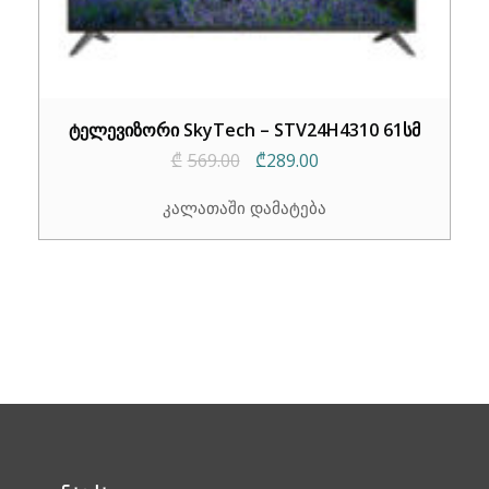
ტელევიზორი SkyTech – STV24H4310 61სმ
Original
Current
₾
569.00
₾
289.00
price
price
კალათაში დამატება
was:
is:
₾569.00.
₾289.00.