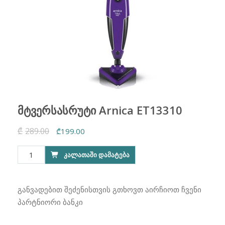
მტვერსასრუტი Arnica ET13310
₾
289.00
Original
Current
₾
199.00
price
price
რაოდენობა:
ᲙᲐᲚᲐᲗᲐᲨᲘ ᲓᲐᲛᲐᲢᲔᲑᲐ
was:
is:
მტვერსასრუტი
₾289.00.
₾199.00.
Arnica
ET13310
განვადებით შეძენისთვის გთხოვთ აირჩიოთ ჩვენი
პარტნიორი ბანკი