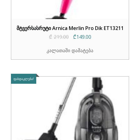
მტვერსასრუტი Arnica Merlin Pro Dik ET13211
Original
Current
₾
219.00
₾
149.00
price
price
კალათაში დამატება
was:
is:
₾219.00.
₾149.00.
ᲤᲐᲡᲓᲐᲙᲚᲔᲑᲐ!