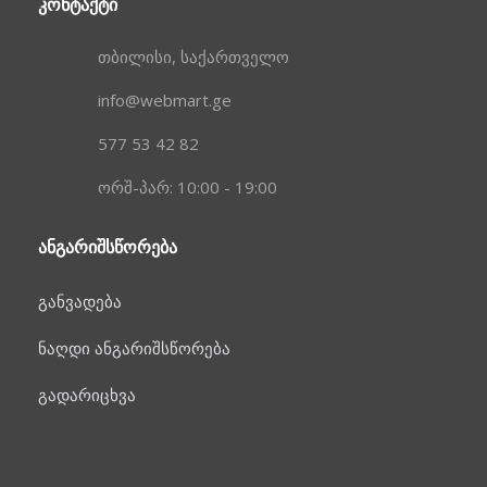
ᲙᲝᲜᲢᲐᲥᲢᲘ
თბილისი, საქართველო
info@webmart.ge
577 53 42 82
ორშ-პარ: 10:00 - 19:00
ᲐᲜᲒᲐᲠᲘᲨᲡᲬᲝᲠᲔᲑᲐ
განვადება
ნაღდი ანგარიშსწორება
გადარიცხვა