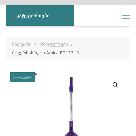
ᲙᲐᲢᲔᲒᲝᲠᲘᲔᲑᲘ
მთავარი
პროდუქტები
მტვერსასრუტი Arnica ET13310
ᲤᲐᲡᲓᲐᲙᲚᲔᲑᲐ!